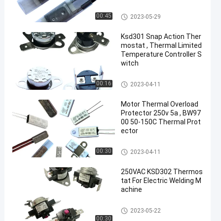
17AM Thermal Protector
00:45
2023-05-29
Ksd301 Snap Action Ther
mostat , Thermal Limited
Temperature Controller S
witch
KSD301 Bimetal Thermostat
00:16
2023-04-11
Motor Thermal Overload
Protector 250v 5a , BW97
00 50-150C Thermal Prot
ector
KSD301 Bimetal Thermostat
00:30
2023-04-11
250VAC KSD302 Thermos
tat For Electric Welding M
achine
KSD302 Thermostat
2023-05-22
00:30