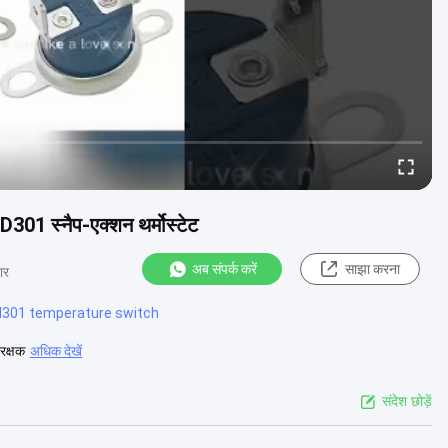
01 स्नैप-एक्शन थर्मोस्टेट
अब संपर्क करें
साझा करना
ार
d301 temperature switch
रक्षक
अधिक देखें
संदेश छोड़ें