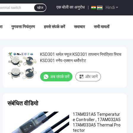
एक बोली का अनुरोध
|
Hindi
खोज
रा
गुणवत्ता नियंत्रण
हमसे संपर्क करें
समाचार
सभी मामलों
KSD301 थर्मल फ्यूज KSD301 तापमान नियंत्रित स्विच
KSD301 स्नैप-एक्शन थर्मोस्टेट
अब संपर्क करें
और जानें
संबंधित वीडियो
17AM031A5 Temperatur
e Controller , 17AM032A5
17AM033A5 Thermal Pro
tector