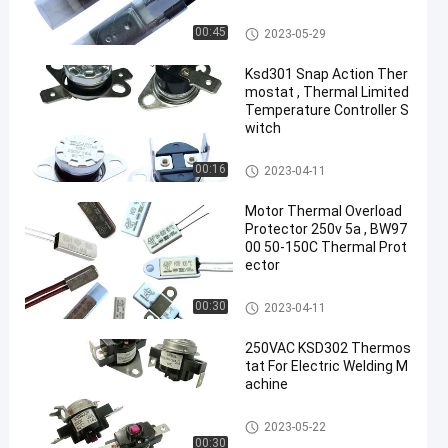
17AM Thermal Protector
00:45
2023-05-29
Ksd301 Snap Action Ther
mostat , Thermal Limited
Temperature Controller S
witch
KSD301 Bimetal Thermostat
00:16
2023-04-11
Motor Thermal Overload
Protector 250v 5a , BW97
00 50-150C Thermal Prot
ector
KSD301 Bimetal Thermostat
00:30
2023-04-11
250VAC KSD302 Thermos
tat For Electric Welding M
achine
KSD302 Thermostat
2023-05-22
00:30