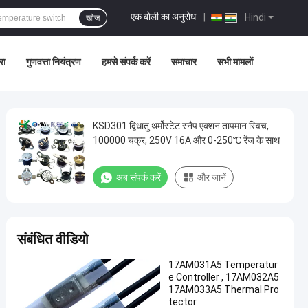
एक बोली का अनुरोध
|
Hindi
खोज
रा
गुणवत्ता नियंत्रण
हमसे संपर्क करें
समाचार
सभी मामलों
KSD301 द्विधातु थर्मोस्टेट स्नैप एक्शन तापमान स्विच,
100000 चक्र, 250V 16A और 0-250℃ रेंज के साथ
अब संपर्क करें
और जानें
संबंधित वीडियो
17AM031A5 Temperatur
e Controller , 17AM032A5
17AM033A5 Thermal Pro
tector