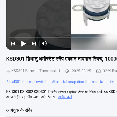
KSD301 द्विधातु थर्मोस्टेट स्नैप एक्शन तापमान स्विच,
KSD301 Bimetal Thermostat
2025-09-25
3229 विच
#
ksd301 thermal switch
#
bimetal snap disc thermostat
#
ks
KSD301 KSD302 KSD301-R स्नैप एक्शन बाइमेटल टेम्परेचर स्विच थर्मोस्टेट KSD श्रृंखल
आ जाते हैं। यह स्नैप एक्शन आंतरिक स...
अधिक देखें
आगंतुक के संदेश