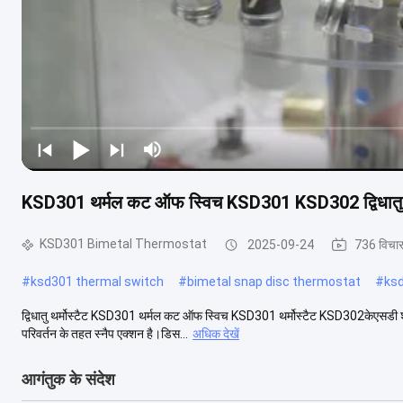
KSD301 थर्मल कट ऑफ स्विच KSD301 KSD302 द्विधातु थर
KSD301 Bimetal Thermostat
2025-09-24
736 विचा
#
ksd301 thermal switch
#
bimetal snap disc thermostat
#
ks
द्विधातु थर्मोस्टैट KSD301 थर्मल कट ऑफ स्विच KSD301 थर्मोस्टैट KSD302केएसडी श्रृंखला
परिवर्तन के तहत स्नैप एक्शन है।डिस...
अधिक देखें
आगंतुक के संदेश