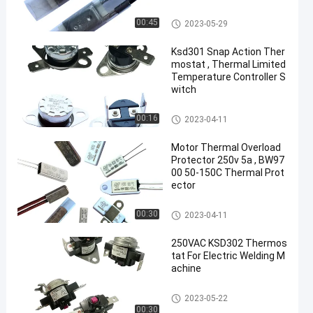
17AM Thermal Protector
00:45
2023-05-29
Ksd301 Snap Action Ther
mostat , Thermal Limited
Temperature Controller S
witch
KSD301 Bimetal Thermostat
00:16
2023-04-11
Motor Thermal Overload
Protector 250v 5a , BW97
00 50-150C Thermal Prot
ector
KSD301 Bimetal Thermostat
00:30
2023-04-11
250VAC KSD302 Thermos
tat For Electric Welding M
achine
KSD302 Thermostat
2023-05-22
00:30