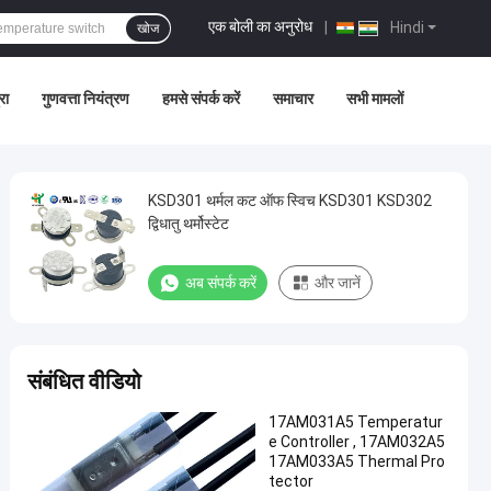
एक बोली का अनुरोध
|
Hindi
खोज
रा
गुणवत्ता नियंत्रण
हमसे संपर्क करें
समाचार
सभी मामलों
KSD301 थर्मल कट ऑफ स्विच KSD301 KSD302
द्विधातु थर्मोस्टेट
अब संपर्क करें
और जानें
संबंधित वीडियो
17AM031A5 Temperatur
e Controller , 17AM032A5
17AM033A5 Thermal Pro
tector