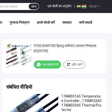
एक बोली का अनुरोध
|
Hindi
खोज
रा
गुणवत्ता नियंत्रण
हमसे संपर्क करें
समाचार
सभी मामलों
9700 BW9700 द्विधातु थर्मोस्टेट तापमान नियंत्रक
KSD9700
अब संपर्क करें
और जानें
संबंधित वीडियो
17AM031A5 Temperatur
e Controller , 17AM032A5
17AM033A5 Thermal Pro
tector