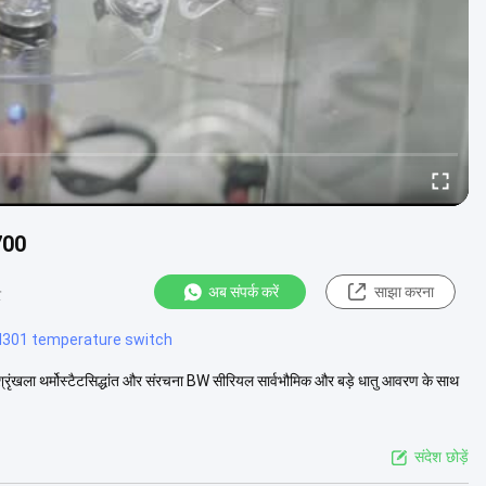
700
अब संपर्क करें
साझा करना
र
d301 temperature switch
्रृंखला थर्मोस्टैटसिद्धांत और संरचना BW सीरियल सार्वभौमिक और बड़े धातु आवरण के साथ
संदेश छोड़ें