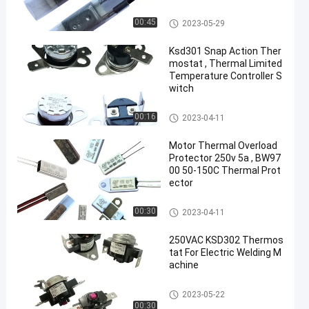
17AM Thermal Protector
00:45
2023-05-29
Ksd301 Snap Action Ther
mostat , Thermal Limited
Temperature Controller S
witch
KSD301 Bimetal Thermostat
00:16
2023-04-11
Motor Thermal Overload
Protector 250v 5a , BW97
00 50-150C Thermal Prot
ector
KSD301 Bimetal Thermostat
00:30
2023-04-11
250VAC KSD302 Thermos
tat For Electric Welding M
achine
KSD302 Thermostat
2023-05-22
00:30