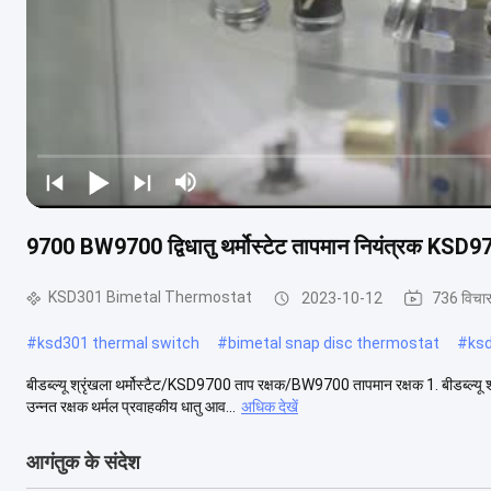
9700 BW9700 द्विधातु थर्मोस्टेट तापमान नियंत्रक KSD9
KSD301 Bimetal Thermostat
2023-10-12
736 विचा
#
ksd301 thermal switch
#
bimetal snap disc thermostat
#
ks
बीडब्ल्यू श्रृंखला थर्मोस्टैट/KSD9700 ताप रक्षक/BW9700 तापमान रक्षक 1. बीडब्ल्यू श
उन्नत रक्षक थर्मल प्रवाहकीय धातु आव...
अधिक देखें
आगंतुक के संदेश