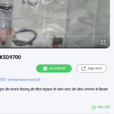
्टर KSD9700
अब संपर्क करें
साझा करना
र
d301 temperature switch
ैटसिद्धांत और संरचना बीडब्ल्यू और बीएच श्रृंखला जो ओवर-करंट और ओवर-टेम्परेचर के खिलाफ
संदेश छोड़ें