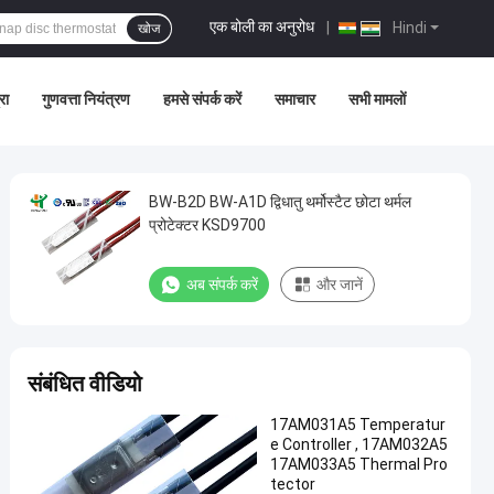
एक बोली का अनुरोध
|
Hindi
खोज
रा
गुणवत्ता नियंत्रण
हमसे संपर्क करें
समाचार
सभी मामलों
BW-B2D BW-A1D द्विधातु थर्मोस्टैट छोटा थर्मल
प्रोटेक्टर KSD9700
अब संपर्क करें
और जानें
संबंधित वीडियो
17AM031A5 Temperatur
e Controller , 17AM032A5
17AM033A5 Thermal Pro
tector