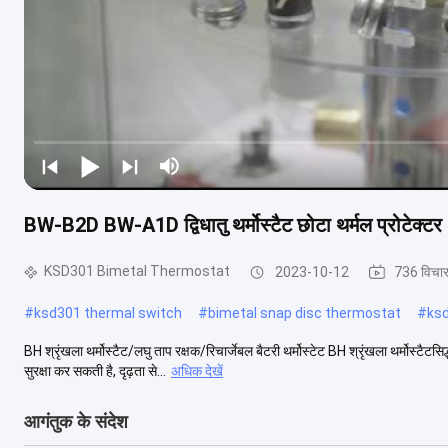
BW-B2D BW-A1D द्विधातु थर्मोस्टैट छोटा थर्मल प्रोटेक
KSD301 Bimetal Thermostat
2023-10-12
736 विचा
#
ksd301 thermal switch
#
bimetal snap disc thermostat
#
ks
BH श्रृंखला थर्मोस्टैट/लघु ताप रक्षक/रिचार्जेबल बैटरी थर्मोस्टेट BH श्रृंखला थर्मोस्ट
सुरक्षा कर सकती है, दृढ़ता से...
अधिक देखें
आगंतुक के संदेश