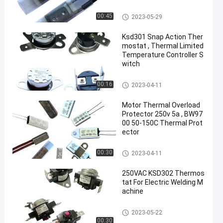
17AM Thermal Protector
00:45
2023-05-29
Ksd301 Snap Action Ther
mostat , Thermal Limited
Temperature Controller S
witch
KSD301 Bimetal Thermostat
00:16
2023-04-11
Motor Thermal Overload
Protector 250v 5a , BW97
00 50-150C Thermal Prot
ector
KSD301 Bimetal Thermostat
00:30
2023-04-11
250VAC KSD302 Thermos
tat For Electric Welding M
achine
KSD302 Thermostat
2023-05-22
00:30