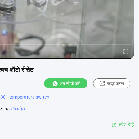
्विच ऑटो रीसेट
अब संपर्क करें
साझा करना
र
d301 temperature switch
रक्षक
अधिक देखें
संदेश छोड़ें