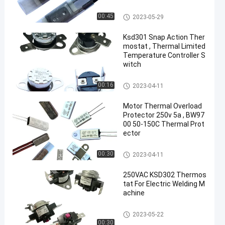
17AM Thermal Protector
00:45
2023-05-29
Ksd301 Snap Action Ther
mostat , Thermal Limited
Temperature Controller S
witch
KSD301 Bimetal Thermostat
00:16
2023-04-11
Motor Thermal Overload
Protector 250v 5a , BW97
00 50-150C Thermal Prot
ector
KSD301 Bimetal Thermostat
00:30
2023-04-11
250VAC KSD302 Thermos
tat For Electric Welding M
achine
KSD302 Thermostat
2023-05-22
00:30