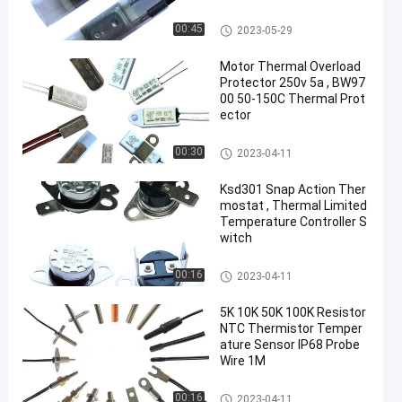
17AM Thermal Protector
00:45
2023-05-29
Motor Thermal Overload
Protector 250v 5a , BW97
00 50-150C Thermal Prot
ector
KSD301 Bimetal Thermostat
00:30
2023-04-11
Ksd301 Snap Action Ther
mostat , Thermal Limited
Temperature Controller S
witch
KSD301 Bimetal Thermostat
00:16
2023-04-11
5K 10K 50K 100K Resistor
NTC Thermistor Temper
ature Sensor IP68 Probe
Wire 1M
NTC Thermistor Temperature
00:16
2023-04-11