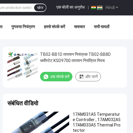
एक बोली का अनुरोध
|
Hindi
खोज
रा
गुणवत्ता नियंत्रण
हमसे संपर्क करें
समाचार
सभी मामलों
TB02-BB1D तापमान नियंत्रक TB02-BB8D
थर्मोस्टेट KSD9700 तापमान नियंत्रित स्विच
अब संपर्क करें
और जानें
संबंधित वीडियो
17AM031A5 Temperatur
e Controller , 17AM032A5
17AM033A5 Thermal Pro
tector