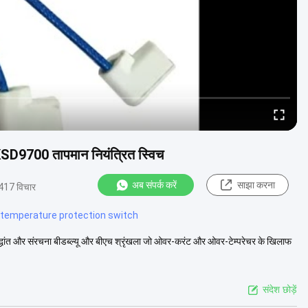
D9700 तापमान नियंत्रित स्विच
अब संपर्क करें
साझा करना
417 विचार
temperature protection switch
ैटसिद्धांत और संरचना बीडब्ल्यू और बीएच श्रृंखला जो ओवर-करंट और ओवर-टेम्परेचर के खिलाफ
संदेश छोड़ें