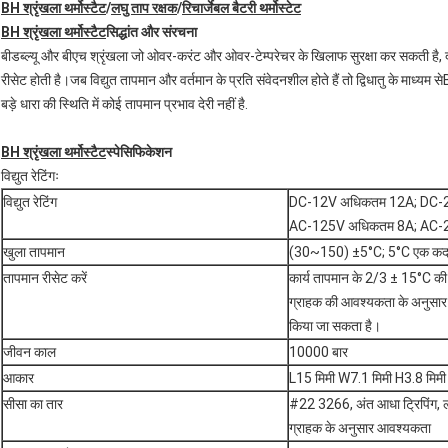
BH श्रृंखला थर्मोस्टैट
/
लघु ताप रक्षक
/
रिचार्जेबल बैटरी थर्मोस्टेट
BH श्रृंखला थर्मोस्टैट
सिद्धांत और संरचना
बीडब्ल्यू और बीएच श्रृंखला जो ओवर-करंट और ओवर-टेम्परेचर के खिलाफ सुरक्षा कर सकती है, द
रीसेट होती है।जब विद्युत तापमान और वर्तमान के प्रति संवेदनशील होते हैं तो द्विधातु के माध्यम स
बड़े धारा की स्थिति में कोई तापमान प्रभाव देरी नहीं है.
BH श्रृंखला थर्मोस्टैट
स्पेसिफिकेशन
विद्युत रेटिंगः
विद्युत रेटिंग
DC-12V अधिकतम 12A; DC-
AC-125V अधिकतम 8A; AC-
खुला तापमान
(30~150) ±5°C; 5°C एक क
तापमान रीसेट करें
कार्य तापमान के 2/3 ± 15°C की 
ग्राहक की आवश्यकता के अनुसार 
किया जा सकता है।
जीवन काल
10000 बार
आकार
L15 मिमी W7.1 मिमी H3.8 मिमी
सीसा का तार
#22 3266, अंत आधा ट्रिपिंग, 
ग्राहक के अनुसार आवश्यकता