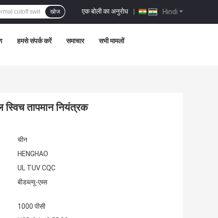
एक बोली का अनुरोध
|
Hindi
खोज
रण
हमसे संपर्क करें
समाचार
सभी मामलों
स्विच तापमान नियंत्रक
चीन
HENGHAO
UL TUV CQC
बीडब्ल्यू-एब्स
1000 पीसी