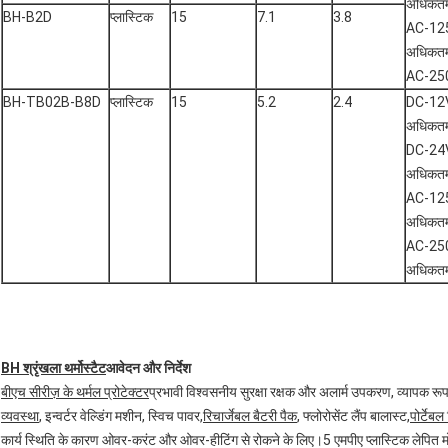
अधिकतम
BH-B2D
प्लास्टिक
15
7.1
3.8
AC-12
अधिकतम
AC-25
BH-TB02B-B8D
प्लास्टिक
15
5.2
2.4
DC-12
अधिकतम
DC-24
अधिकतम
AC-12
अधिकतम
AC-25
अधिकत
BH श्रृंखला थर्मोस्टैट
आवेदन और निर्देश
बीएच सीरीज़ के थर्मल प्रोटेक्टर
प्रभावी विश्वसनीय सुरक्षा रक्षक और अलार्म उपकरण, व्यापक रूप से
व्यवस्था
, इन्वर्टर वेल्डिंग मशीन, स्विच पावर,
रिचार्जेबल बैटरी पैक
, फ्लोरोसेंट लैंप बालास्ट,
पोर्टे
कार्य स्थिति के कारण ओवर-करंट और ओवर-हीटिंग से रोकने के लिए।5 एमपीए प्लास्टिक लेपित मोटर