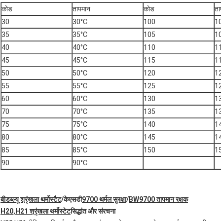
कोड
तापमान
कोड
ता
30
30°C
100
1
35
35°C
105
1
40
40°C
110
1
45
45°C
115
1
50
50°C
120
1
55
55°C
125
1
60
60°C
130
1
70
70°C
135
1
75
75°C
140
1
80
80°C
145
1
85
85°C
150
1
90
90°C
बीडब्ल्यू श्रृंखला थर्मोस्टैट
/
केएसडी
9700 थर्मल सुरक्षा
/
BW9700 तापमान रक्षक
H20,H21 श्रृंखला थर्मोस्टेट
सिद्धांत और संरचना