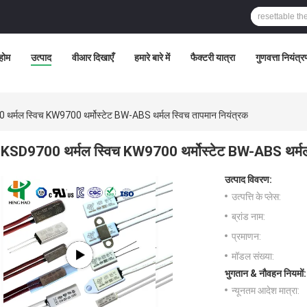
होम
उत्पाद
वीआर दिखाएँ
हमारे बारे में
फैक्टरी यात्रा
गुणवत्ता नियंत्
थर्मल स्विच KW9700 थर्मोस्टेट BW-ABS थर्मल स्विच तापमान नियंत्रक
KSD9700 थर्मल स्विच KW9700 थर्मोस्टेट BW-ABS थर्मल 
उत्पाद विवरण:
उत्पत्ति के प्लेस:
ब्रांड नाम:
प्रमाणन:
मॉडल संख्या:
भुगतान & नौवहन नियमों:
न्यूनतम आदेश मात्रा: