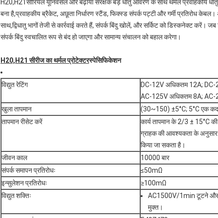
H20,H21सीरियल यूनिवर्सल और बढ़ाया संरक्षक बड़े धातु आवरण के साथ थर्मल प्रवाहकीय धातु आवर
बना है,प्रवाहकीय ब्रैकेट, अछूता निर्धारण स्टैंड, फिक्स्ड संपर्क पट्टी और गर्मी प्रतिरोध केबल। अ
साथ,द्विधातु भागों तेजी से कार्रवाई करते हैं, संपर्क बिंदु खोलें, और सर्किट को डिस्कनेक्ट करे
संपर्क बिंदु स्वचालित रूप से बंद हो जाएगा और सामान्य संचालन को बहाल करेगा।
H20,H21 सीरीज का थर्मल प्रोटेक्टर
स्पेसिफिकेशन
विद्युत रेटिंग
DC-12V अधिकतम 12A; DC-
AC-125V अधिकतम 8A; AC-
खुला तापमान
(30~150) ±5°C; 5°C एक क
तापमान रीसेट करें
कार्य तापमान के 2/3 ± 15°C की 
ग्राहक की आवश्यकता के अनुसार 
किया जा सकता है।
जीवन काल
10000 बार
संपर्क समापन प्रतिरोधः
≤50mΩ
इन्सुलेशन प्रतिरोधः
≥100mΩ
विद्युत शक्तिः
AC1500V/1min टूटने और फ
मुक्त।