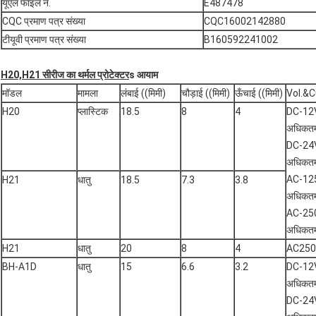
यूएल फाइल नं.
E487478
CQC प्रमाण पत्र संख्या
CQC16002142880
टीयूवी प्रमाण पत्र संख्या
B160592241002
H20,H21 सीरीज का थर्मल प्रोटेक्टर
s आयाम
मॉडल
मामला
लंबाई ((मिमी)
चौड़ाई ((मिमी)
ऊँचाई ((मिमी)
Vol.&C
H20
प्लास्टिक
18.5
8
4
DC-12
अधिकतम
DC-24
अधिकतम
AC-12
H21
धातु
18.5
7.3
3.8
अधिकतम
AC-25
अधिकत
H21
धातु
20
8
4
AC250
BH-A1D
धातु
15
6.6
3.2
DC-12
अधिकतम
DC-24