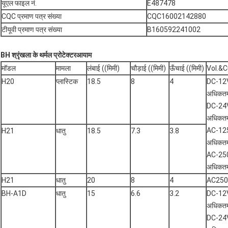
यूएल फाइल नं.
E487478
CQC प्रमाण पत्र संख्या
CQC16002142880
टीयूवी प्रमाण पत्र संख्या
B160592241002
BH श्रृंखला के थर्मल प्रोटेक्टर
आयाम
मॉडल
मामला
लंबाई ((मिमी)
चौड़ाई ((मिमी)
ऊँचाई ((मिमी)
Vol.&C
H20
प्लास्टिक
18.5
8
4
DC-12
अधिकतम
DC-24
अधिकतम
AC-12
H21
धातु
18.5
7.3
3.8
अधिकतम
AC-25
अधिकत
H21
धातु
20
8
4
AC250
BH-A1D
धातु
15
6.6
3.2
DC-12
अधिकतम
DC-24