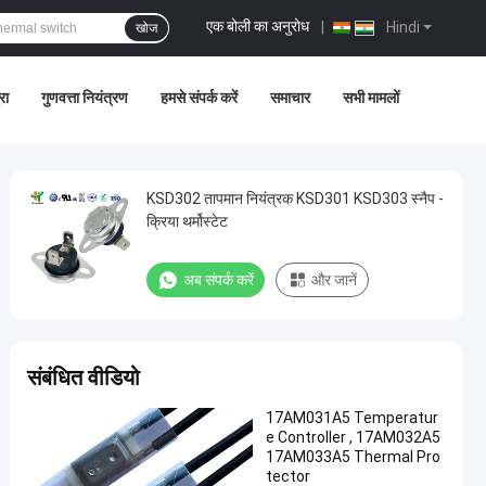
एक बोली का अनुरोध
|
Hindi
खोज
रा
गुणवत्ता नियंत्रण
हमसे संपर्क करें
समाचार
सभी मामलों
KSD302 तापमान नियंत्रक KSD301 KSD303 स्नैप -
क्रिया थर्मोस्टेट
अब संपर्क करें
और जानें
संबंधित वीडियो
17AM031A5 Temperatur
e Controller , 17AM032A5
17AM033A5 Thermal Pro
tector