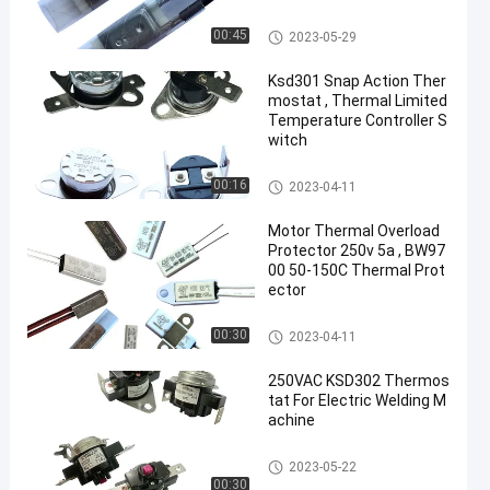
17AM Thermal Protector
00:45
2023-05-29
Ksd301 Snap Action Ther
mostat , Thermal Limited
Temperature Controller S
witch
KSD301 Bimetal Thermostat
00:16
2023-04-11
Motor Thermal Overload
Protector 250v 5a , BW97
00 50-150C Thermal Prot
ector
KSD301 Bimetal Thermostat
00:30
2023-04-11
250VAC KSD302 Thermos
tat For Electric Welding M
achine
KSD302 Thermostat
2023-05-22
00:30