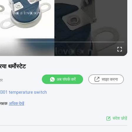
 थर्मोस्टेट
अब संपर्क करें
साझा करना
ार
d301 temperature switch
रक्षक
अधिक देखें
संदेश छोड़ें