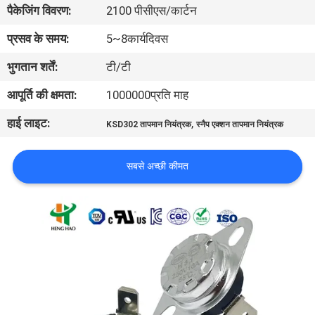
पैकेजिंग विवरण:
2100 पीसीएस/कार्टन
फैक्टरी
यात्रा
प्रसव के समय:
5~8कार्यदिवस
भुगतान शर्तें:
टी/टी
गुणवत्ता
आपूर्ति की क्षमता:
1000000प्रति माह
नियंत्रण
हाई लाइट:
,
KSD302 तापमान नियंत्रक
स्नैप एक्शन तापमान नियंत्रक
हमसे
सबसे अच्छी कीमत
संपर्क
करें
समाचार
सभी