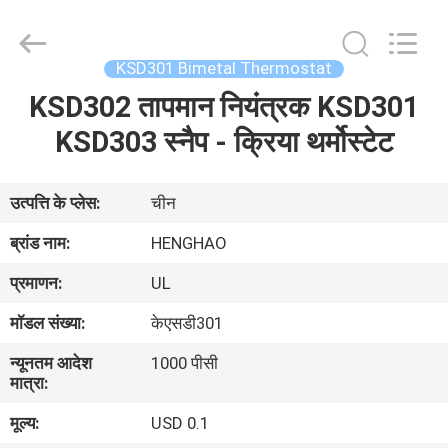
Heng
Hao
Electric
Co.,
Ltd.
KSD301 Bimetal Thermostat
All
Rights
KSD302 तापमान नियंत्रक KSD301
होम
Reserved.
KSD303 स्नैप - क्रिया थर्मोस्टेट
उत्पाद
उत्पत्ति के प्लेस:
चीन
वीआर
ब्रांड नाम:
HENGHAO
दिखाएँ
प्रमाणन:
UL
मॉडल संख्या:
केएसडी301
हमारे
न्यूनतम आदेश
1000 पीसी
बारे
मात्रा:
में
मूल्य:
USD 0.1