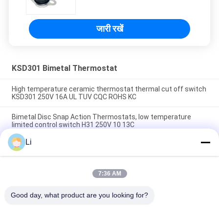
जारी रखें
KSD301 Bimetal Thermostat
High temperature ceramic thermostat thermal cut off switch
KSD301 250V 16A UL TUV CQC ROHS KC
Bimetal Disc Snap Action Thermostats, low temperature
limited control switch H31 250V 10 13C
Li
Snap Action Type KSD301 Bimetal Thermostat AC 125V 250V
Power Rated
7:36 AM
लोकप्रिय श्रेणियां
सभी
Good day, what product are you looking for?
KSD Bimetal 
KSD301 Bimetal 
Thermostat
Thermostat