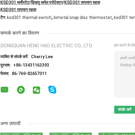
KSD301 थर्मोस्टेट
/
द्विधातु थर्मल प्रोटेक्टर
/
KSD301 तापमान रक्षक
KSD301 तापमान रक्षक
,
,
टैग:
ksd301 thermal switch
bimetal snap disc thermostat
ksd301 te
सम्पर्क करने का विवरण
DONGGUAN HENG HAO ELECTRIC CO., LTD
हम करने के लि
व्यक्ति से संपर्क करें:
Cherry Lee
दूरभाष:
+86-13431163393
फैक्स:
86-769-82657011
अन्य उत्पादों