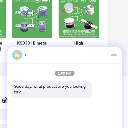
e
KSD301 Bimetal
High
l
Temperature
Performance
Li
C
thermal Switch ,
KSD301 Bimetal
r
Normally Closed /
Thermostat
Open Auto Reset
Custom Services
Thermostat
Available
1:09 PM
Good day, what product are you looking 
for?
 छोड़ दो