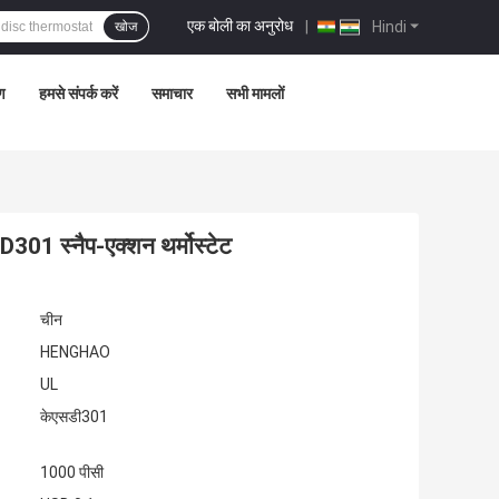
एक बोली का अनुरोध
|
Hindi
खोज
रण
हमसे संपर्क करें
समाचार
सभी मामलों
01 स्नैप-एक्शन थर्मोस्टेट
चीन
HENGHAO
UL
केएसडी301
1000 पीसी