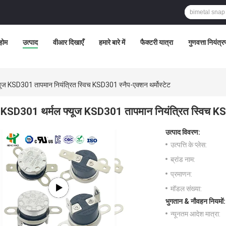
होम
उत्पाद
वीआर दिखाएँ
हमारे बारे में
फैक्टरी यात्रा
गुणवत्ता नियंत्
ूज KSD301 तापमान नियंत्रित स्विच KSD301 स्नैप-एक्शन थर्मोस्टेट
KSD301 थर्मल फ्यूज KSD301 तापमान नियंत्रित स्विच KSD3
उत्पाद विवरण:
उत्पत्ति के प्लेस:
ब्रांड नाम:
प्रमाणन:
मॉडल संख्या:
भुगतान & नौवहन नियमों:
न्यूनतम आदेश मात्रा: