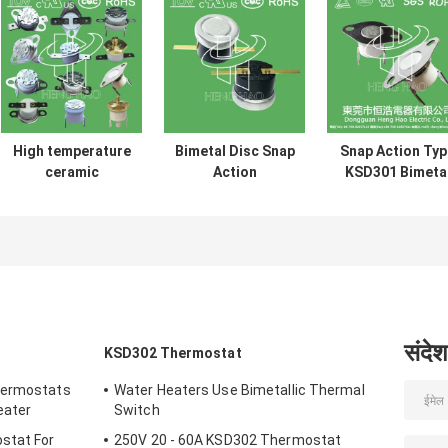
High temperature
Bimetal Disc Snap
Snap Action Typ
ceramic
Action
KSD301 Bimeta
thermostat
Thermostats, low
Thermostat A
thermal cut off
temperature
125V 250V Powe
switch KSD301
limited control
Rated
250V 16A UL TUV
switch H31 250V
CQC ROHS KC
10 13C
संदेश
KSD302 Thermostat
hermostats
Water Heaters Use Bimetallic Thermal
eater
Switch
stat For
250V 20 - 60A KSD302 Thermostat