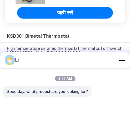
जारी रखें
KSD301 Bimetal Thermostat
High temperature ceramic thermostat thermal cut off switch
KSD301 250V 16A UL TUV CQC ROHS KC
Li
Bimetal Disc Snap Action Thermostats, low temperature
limited control switch H31 250V 10 13C
1:05 AM
Snap Action Type KSD301 Bimetal Thermostat AC 125V 250V
Power Rated
Good day, what product are you looking for?
लोकप्रिय श्रेणियां
सभी
KSD Bimetal 
KSD301 Bimetal 
Thermostat
Thermostat