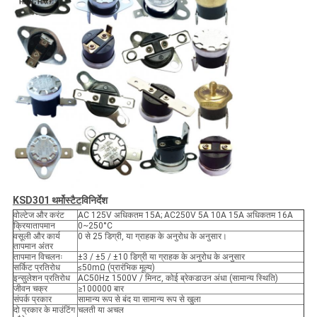
KSD301 थर्मोस्टैट
विनिर्देश
वोल्टेज और करंट
AC 125V अधिकतम 15A; AC250V 5A 10A 15A अधिकतम 16A
क्रियातापमान
0~250°C
वसूली और कार्य
0 से 25 डिग्री, या ग्राहक के अनुरोध के अनुसार।
तापमान अंतर
तापमान विचलनः
±3 / ±5 / ±10 डिग्री या ग्राहक के अनुरोध के अनुसार
सर्किट प्रतिरोध
≤50mΩ (प्रारंभिक मूल्य)
इन्सुलेशन प्रतिरोध
AC50Hz 1500V / मिनट, कोई ब्रेकडाउन अंधा (सामान्य स्थिति)
जीवन चक्र
≥100000 बार
संपर्क प्रकार
सामान्य रूप से बंद या सामान्य रूप से खुला
दो प्रकार के माउंटिंग
चलती या अचल