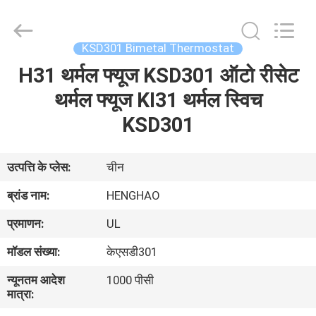
Heng
Hao
Electric
Co.,
Ltd.
KSD301 Bimetal Thermostat
All
Rights
H31 थर्मल फ्यूज KSD301 ऑटो रीसेट
होम
Reserved.
थर्मल फ्यूज KI31 थर्मल स्विच
उत्पाद
KSD301
वीआर
उत्पत्ति के प्लेस:
चीन
दिखाएँ
ब्रांड नाम:
HENGHAO
प्रमाणन:
UL
हमारे
मॉडल संख्या:
केएसडी301
बारे
न्यूनतम आदेश
1000 पीसी
में
मात्रा: