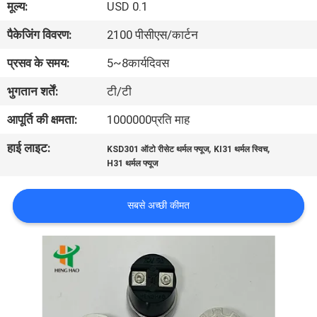
मूल्य:
USD 0.1
फैक्टरी
पैकेजिंग विवरण:
2100 पीसीएस/कार्टन
यात्रा
प्रसव के समय:
5~8कार्यदिवस
गुणवत्ता
भुगतान शर्तें:
टी/टी
नियंत्रण
आपूर्ति की क्षमता:
1000000प्रति माह
हाई लाइट:
,
,
KSD301 ऑटो रीसेट थर्मल फ्यूज
KI31 थर्मल स्विच
हमसे
H31 थर्मल फ्यूज
संपर्क
करें
सबसे अच्छी कीमत
समाचार
सभी