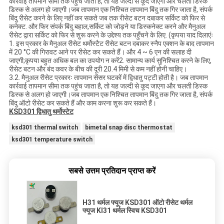
कार्रवाई तापमान सीमा तक पहुंच जाता है, तो यह जल्दी से कूद जाएगा और चलती डिस्क
डिस्क से अलग हो जाएगी।जब तापमान एक निश्चित तापमान बिंदु तक गिर जाता है, संपर्क
बिंदु रीसेट करने के लिए नहीं कर सकते जब तक रीसेट बटन दबाकर सर्किट को फिर से
कनेक्ट. और फिर संपर्क बिंदु बहाल,सर्किट को जोड़ने या डिस्कनेक्ट करने और मैनुअल
रीसेट द्वारा सर्किट को फिर से शुरू करने के उद्देश्य तक पहुँचने के लिए. (कृपया याद दिलाएंः
1. इस प्रकार के मैनुअल रीसेट थर्मोस्टैट रीसेट बटन दबाकर स्नैप एक्शन के बाद तापमान
में 20 °C की गिरावट आने पर रीसेट कर सकते हैं। और 4 ~ 6 एन की सलाह दी
जाएगी;कृपया बहुत अधिक बल का उपयोग न करें2. सामान्य कार्य सुनिश्चित करने के लिए,
रीसेट बटन और बंद कवर के बीच की दूरी 20.4 मिमी से कम नहीं होनी चाहिए।
3.2. मैनुअल रीसेट प्रकारः तापमान सेंसर घटकों में द्विधातु पट्टी होती है। जब तापमान
कार्रवाई तापमान सीमा तक पहुंच जाता है, तो यह जल्दी से कूद जाएगा और चलती डिस्क
डिस्क से अलग हो जाएगी।जब तापमान एक निश्चित तापमान बिंदु तक गिर जाता है, संपर्क
बिंदु ऑटो रीसेट कर सकते हैं और काम करना शुरू कर सकते हैं।
KSD301 द्विधातु थर्मोस्टेट
ksd301 thermal switch
bimetal snap disc thermostat
ksd301 temperature switch
सबसे उत्तम प्रतिदान प्राप्त करें
H31 थर्मल फ्यूज KSD301 ऑटो रीसेट थर्मल
फ्यूज KI31 थर्मल स्विच KSD301