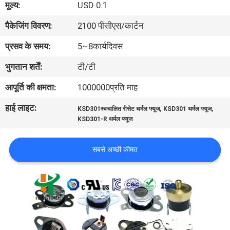
मूल्य:
USD 0.1
फैक्टरी
पैकेजिंग विवरण:
2100 पीसीएस/कार्टन
यात्रा
प्रसव के समय:
5~8कार्यदिवस
गुणवत्ता
भुगतान शर्तें:
टी/टी
नियंत्रण
आपूर्ति की क्षमता:
1000000प्रति माह
हाई लाइट:
,
,
KSD301स्वचालित रीसेट थर्मल फ्यूज
KSD301 थर्मल फ्यूज
हमसे
KSD301-R थर्मल फ्यूज
संपर्क
करें
सबसे अच्छी कीमत
समाचार
सभी