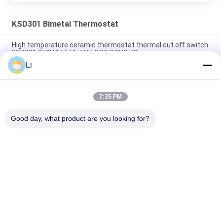
KSD301 Bimetal Thermostat
High temperature ceramic thermostat thermal cut off switch
KSD301 250V 16A UL TUV CQC ROHS KC
Li
Bimetal Disc Snap Action Thermostats, low temperature
limited control switch H31 250V 10 13C
7:35 PM
Snap Action Type KSD301 Bimetal Thermostat AC 125V 250V
Power Rated
Good day, what product are you looking for?
लोकप्रिय श्रेणियां
सभी
KSD Bimetal 
KSD301 Bimetal 
Thermostat
Thermostat
Thermal Protection 
KSD302 Thermostat
Switch