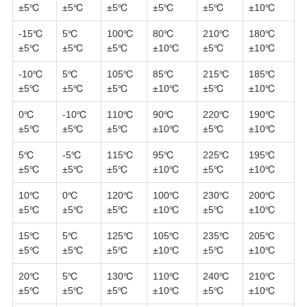
±5℃
±5℃
±5℃
±5℃
±5℃
±10℃
-15℃
5℃
100℃
80℃
210℃
180℃
±5℃
±5℃
±5℃
±10℃
±5℃
±10℃
-10℃
5℃
105℃
85℃
215℃
185℃
±5℃
±5℃
±5℃
±10℃
±5℃
±10℃
0℃
-10℃
110℃
90℃
220℃
190℃
±5℃
±5℃
±5℃
±10℃
±5℃
±10℃
5℃
-5℃
115℃
95℃
225℃
195℃
±5℃
±5℃
±5℃
±10℃
±5℃
±10℃
10℃
0℃
120℃
100℃
230℃
200℃
±5℃
±5℃
±5℃
±10℃
±5℃
±10℃
15℃
5℃
125℃
105℃
235℃
205℃
±5℃
±5℃
±5℃
±10℃
±5℃
±10℃
20℃
5℃
130℃
110℃
240℃
210℃
±5℃
±5℃
±5℃
±10℃
±5℃
±10℃