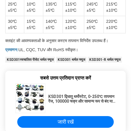
25℃
10℃
135℃
115℃
245℃
215℃
±5℃
±5℃
±5℃
±10℃
±5℃
±10℃
30℃
15℃
140℃
120℃
250℃
220℃
±5℃
±5℃
±5℃
±10℃
±5℃
±10℃
क्लाइंट की आवश्यकताओं के अनुसार कस्टम तापमान विनिर्देश उपलब्ध हैं।
प्रमाणन:
UL, CQC, TUV और RoHS स्वीकृत।
KSD301स्वचालित रीसेट थर्मल फ्यूज
KSD301 थर्मल फ्यूज
KSD301-R थर्मल फ्यूज
सबसे उत्तम प्रतिदान प्राप्त करें
KSD301 द्विधातु थर्मोस्टेट, 0-250℃ तापमान
रेंज, 100000 चक्र और सामान्य रूप से बंद या
खुला स्विच
जारी रखें