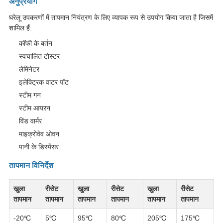
अनुप्रयोग
घरेलू उपकरणों में तापमान नियंत्रण के लिए व्यापक रूप से उपयोग किया जाता है जिसमें
शामिल हैं:
कॉफी के बर्तन
स्वचालित टोस्टर
लेमिनेटर
इलेक्ट्रिक वाटर पॉट
स्टीम गन
स्टीम आयरन
विंड वार्मर
माइक्रोवेव ओवन
पानी के डिस्पेंसर
तापमान विनिर्देश
खुला
रीसेट
खुला
रीसेट
खुला
रीसेट
तापमान
तापमान
तापमान
तापमान
तापमान
तापमान
-20℃
5℃
95℃
80℃
205℃
175℃