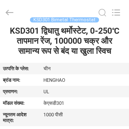
Heng
Hao
Electric
Co.,
Ltd.
KSD301 Bimetal Thermostat
All
Rights
KSD301 द्विधातु थर्मोस्टेट, 0-250℃
होम
Reserved.
तापमान रेंज, 100000 चक्र और
उत्पाद
सामान्य रूप से बंद या खुला स्विच
वीआर
उत्पत्ति के प्लेस:
चीन
दिखाएँ
ब्रांड नाम:
HENGHAO
प्रमाणन:
UL
हमारे
मॉडल संख्या:
केएसडी301
बारे
न्यूनतम आदेश
1000 पीसी
में
मात्रा: