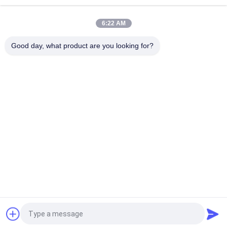
limited control switch H31 250V 10 13C
6:22 AM
Snap Action Type KSD301 Bimetal Thermostat AC 125V 250V
Power Rated
Good day, what product are you looking for?
लोकप्रिय श्रेणियां
सभी
KSD Bimetal 
KSD301 Bimetal 
Thermostat
Thermostat
Thermal Protection 
KSD302 Thermostat
Switch
NTC Thermistor 
केएसडी थर्मल स्विच
Temperature Sensor
17AM Thermal 
Thermal Cutoff 
Protector
Switch
एक बोली का अनुरोध