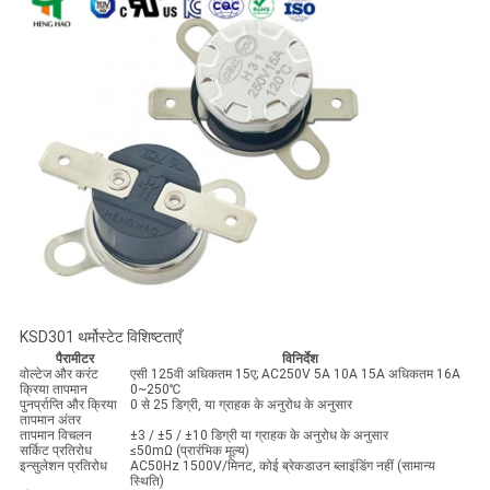
KSD301 थर्मोस्टेट विशिष्टताएँ
पैरामीटर
विनिर्देश
वोल्टेज और करंट
एसी 125वी अधिकतम 15ए; AC250V 5A 10A 15A अधिकतम 16A
क्रिया तापमान
0~250℃
पुनर्प्राप्ति और क्रिया
0 से 25 डिग्री, या ग्राहक के अनुरोध के अनुसार
तापमान अंतर
तापमान विचलन
±3 / ±5 / ±10 डिग्री या ग्राहक के अनुरोध के अनुसार
सर्किट प्रतिरोध
≤50mΩ (प्रारंभिक मूल्य)
इन्सुलेशन प्रतिरोध
AC50Hz 1500V/मिनट, कोई ब्रेकडाउन ब्लाइंडिंग नहीं (सामान्य
स्थिति)