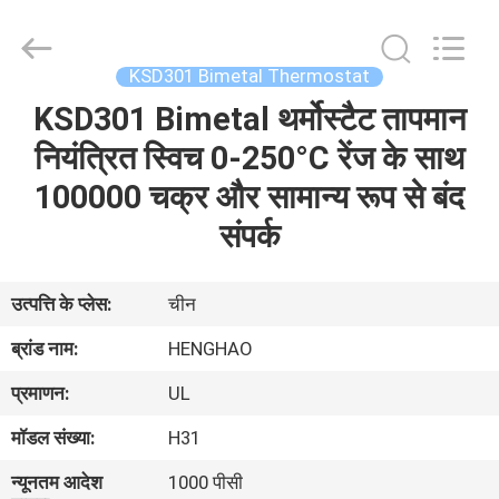
Heng
Hao
Electric
Co.,
Ltd.
KSD301 Bimetal Thermostat
All
Rights
KSD301 Bimetal थर्मोस्टैट तापमान
होम
Reserved.
नियंत्रित स्विच 0-250°C रेंज के साथ
उत्पाद
100000 चक्र और सामान्य रूप से बंद
संपर्क
वीआर
दिखाएँ
उत्पत्ति के प्लेस:
चीन
ब्रांड नाम:
HENGHAO
हमारे
प्रमाणन:
UL
बारे
मॉडल संख्या:
H31
में
न्यूनतम आदेश
1000 पीसी