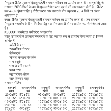
मैन्युअल रीसेट प्रकार:
द्विधातु पट्टी तापमान संवेदन का उपयोग करता है। यात्रा बिंदु से
तापमान 20°C गिरने के बाद मैन्युअल रीसेट बटन दबाने की आवश्यकता होती है। रीसेट
बल 4-6N होना चाहिए। रीसेट बटन और कवर के बीच न्यूनतम 20.4 मिमी का अंतर
आवश्यक है।
स्वतः रीसेट प्रकार:
द्विधातु पट्टी तापमान संवेदन का उपयोग करता है। जब तापमान
मैन्युअल हस्तक्षेप के बिना निर्दिष्ट बिंदु तक गिर जाता है तो स्वचालित रूप से रीसेट हो जाता
है।
KSD301 बायमेटल थर्मोस्टेट अनुप्रयोग
घरेलू उपकरणों में तापमान नियंत्रण के लिए व्यापक रूप से उपयोग किया जाता है, जिनमें
शामिल हैं:
कॉफी के बर्तन
स्वचालित टोस्टर
लेमिनेटर्स
बिजली के पानी के बर्तन
भाप बंदूकें
भाप से बनी इस्त्री
पवन गरम
माइक्रोवेव ओवन
जल वितरण यंत्र
तापमान सेटिंग
अस्थायी
तापमान रीसेट
अस्थायी
तापमान रीसेट
अस्थायी
तापमान रीसेट
खोलें.
करें.
खोलें.
करें.
खोलें.
करें.
-20℃±5℃
5℃±5℃
95℃±5℃
80℃±5℃
205℃±5℃
175℃±10℃
-15℃±5℃
5℃±5℃
100℃±5℃
80℃±10℃
210℃±5℃
180℃±10℃
-10℃±5℃
5℃±5℃
105℃±5℃
85℃±10℃
215℃±5℃
185℃±10℃
0℃±5℃
-10℃±5℃
110℃±5℃
90℃±10℃
220℃±5℃
190℃±10℃
5℃±5℃
-5℃±5℃
115℃±5℃
95℃±10℃
225℃±5℃
195℃±10℃