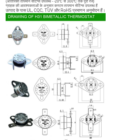
(अतिरिक्त तापमान सेटिंग्स उपलब्ध - -20℃ से 300℃ तक पूरी रेंज)
ग्राहक की आवश्यकताओं के अनुसार कस्टम तापमान सेटिंग्स उपलब्ध हैं
उत्पाद के पास UL, CQC, TUV और RoHS प्रमाणन अनुमोदन हैं।