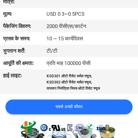
मात्रा:
फैक्टरी
मूल्य:
USD 0.3~0.5PCS
यात्रा
पैकेजिंग विवरण:
2000 पीसीएस/कार्टन
गुणवत्ता
प्रसव के समय:
10 ~ 15 कार्यदिवस
नियंत्रण
भुगतान शर्तें:
टी/टी
आपूर्ति की क्षमता:
प्रति माह 100000 पीसी
हमसे
हाई लाइट:
,
KSD301 ऑटो रीसेट थर्मल फ्यूज
संपर्क
,
KSD302 ऑटो रीसेट थर्मल फ्यूज
करें
तापमान नियंत्रित स्विच ऑटो रीसेट फ्यूज
सबसे अच्छी कीमत
समाचार
सभी