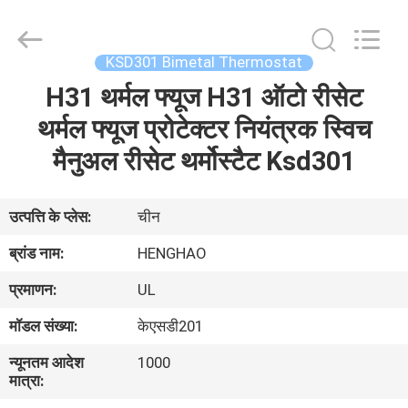
Heng
Hao
Electric
Co.,
Ltd.
KSD301 Bimetal Thermostat
All
Rights
H31 थर्मल फ्यूज H31 ऑटो रीसेट
होम
Reserved.
थर्मल फ्यूज प्रोटेक्टर नियंत्रक स्विच
उत्पाद
मैनुअल रीसेट थर्मोस्टैट Ksd301
वीआर
उत्पत्ति के प्लेस:
चीन
दिखाएँ
ब्रांड नाम:
HENGHAO
प्रमाणन:
UL
हमारे
मॉडल संख्या:
केएसडी201
बारे
न्यूनतम आदेश
1000
में
मात्रा: