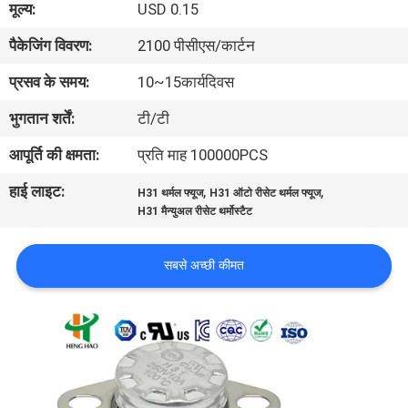
मूल्य:
USD 0.15
फैक्टरी
पैकेजिंग विवरण:
2100 पीसीएस/कार्टन
यात्रा
प्रसव के समय:
10~15कार्यदिवस
गुणवत्ता
भुगतान शर्तें:
टी/टी
नियंत्रण
आपूर्ति की क्षमता:
प्रति माह 100000PCS
हाई लाइट:
,
,
H31 थर्मल फ्यूज
H31 ऑटो रीसेट थर्मल फ्यूज
हमसे
H31 मैन्युअल रीसेट थर्मोस्टैट
संपर्क
करें
सबसे अच्छी कीमत
समाचार
सभी