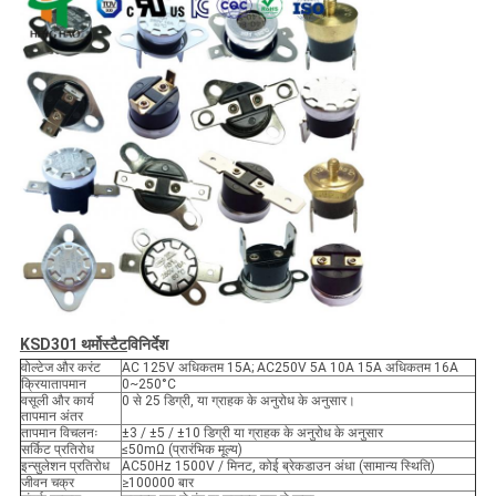
KSD301 थर्मोस्टैट
विनिर्देश
वोल्टेज और करंट
AC 125V अधिकतम 15A; AC250V 5A 10A 15A अधिकतम 16A
क्रियातापमान
0~250°C
वसूली और कार्य
0 से 25 डिग्री, या ग्राहक के अनुरोध के अनुसार।
तापमान अंतर
तापमान विचलनः
±3 / ±5 / ±10 डिग्री या ग्राहक के अनुरोध के अनुसार
सर्किट प्रतिरोध
≤50mΩ (प्रारंभिक मूल्य)
इन्सुलेशन प्रतिरोध
AC50Hz 1500V / मिनट, कोई ब्रेकडाउन अंधा (सामान्य स्थिति)
जीवन चक्र
≥100000 बार