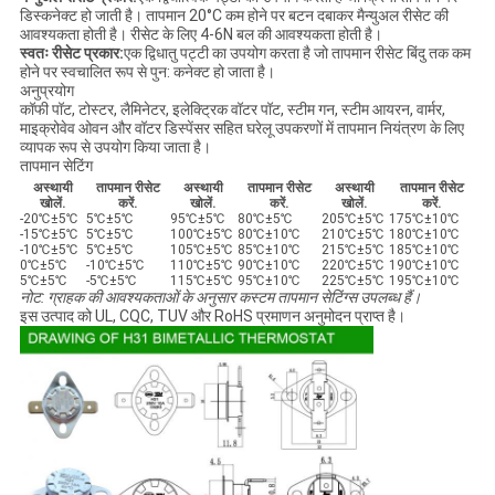
डिस्कनेक्ट हो जाती है। तापमान 20°C कम होने पर बटन दबाकर मैन्युअल रीसेट की
आवश्यकता होती है। रीसेट के लिए 4-6N बल की आवश्यकता होती है।
स्वतः रीसेट प्रकार:
एक द्विधातु पट्टी का उपयोग करता है जो तापमान रीसेट बिंदु तक कम
होने पर स्वचालित रूप से पुन: कनेक्ट हो जाता है।
अनुप्रयोग
कॉफी पॉट, टोस्टर, लैमिनेटर, इलेक्ट्रिक वॉटर पॉट, स्टीम गन, स्टीम आयरन, वार्मर,
माइक्रोवेव ओवन और वॉटर डिस्पेंसर सहित घरेलू उपकरणों में तापमान नियंत्रण के लिए
व्यापक रूप से उपयोग किया जाता है।
तापमान सेटिंग
अस्थायी
तापमान रीसेट
अस्थायी
तापमान रीसेट
अस्थायी
तापमान रीसेट
खोलें.
करें.
खोलें.
करें.
खोलें.
करें.
-20℃±5℃
5℃±5℃
95℃±5℃
80℃±5℃
205℃±5℃
175℃±10℃
-15℃±5℃
5℃±5℃
100℃±5℃
80℃±10℃
210℃±5℃
180℃±10℃
-10℃±5℃
5℃±5℃
105℃±5℃
85℃±10℃
215℃±5℃
185℃±10℃
0℃±5℃
-10℃±5℃
110℃±5℃
90℃±10℃
220℃±5℃
190℃±10℃
5℃±5℃
-5℃±5℃
115℃±5℃
95℃±10℃
225℃±5℃
195℃±10℃
नोट: ग्राहक की आवश्यकताओं के अनुसार कस्टम तापमान सेटिंग्स उपलब्ध हैं।
इस उत्पाद को UL, CQC, TUV और RoHS प्रमाणन अनुमोदन प्राप्त है।