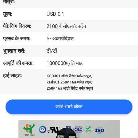
मात्रा:
फैक्टरी
मूल्य:
USD 0.1
यात्रा
पैकेजिंग विवरण:
2100 पीसीएस/कार्टन
गुणवत्ता
प्रसव के समय:
5~8कार्यदिवस
नियंत्रण
भुगतान शर्तें:
टी/टी
आपूर्ति की क्षमता:
1000000प्रति माह
हमसे
हाई लाइट:
,
KSD301 ऑटो रीसेट थर्मल फ्यूज
संपर्क
,
ksd301 250v 16a थर्मल फ्यूज
करें
250v 16a ऑटो रीसेट थर्मल फ्यूज
सबसे अच्छी कीमत
समाचार
सभी