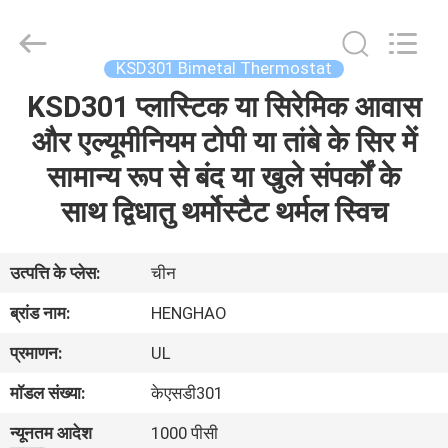
Heng
Hao
Electric
Co.,
Ltd.
KSD301 Bimetal Thermostat
All
Rights
KSD301 प्लास्टिक या सिरेमिक आवास
होम
Reserved.
और एल्यूमीनियम टोपी या तांबे के सिर में
उत्पाद
सामान्य रूप से बंद या खुले संपर्कों के
साथ द्विधातु थर्मोस्टैट थर्मल स्विच
वीआर
दिखाएँ
उत्पत्ति के प्लेस:
चीन
ब्रांड नाम:
HENGHAO
हमारे
प्रमाणन:
UL
बारे
मॉडल संख्या:
केएसडी301
में
न्यूनतम आदेश
1000 पीसी