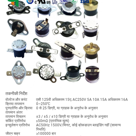
तकनीकी निर्देश
वोल्टेज और करंट
एसी 125वी अधिकतम 15ए; AC250V 5A 10A 15A अधिकतम 16A
क्रिया तापमान
0~250℃
पुनर्प्राप्ति और क्रिया
0 से 25 डिग्री, या ग्राहक के अनुरोध के अनुसार
तापमान अंतर
तापमान विचलन
±3 / ±5 / ±10 डिग्री या ग्राहक के अनुरोध के अनुसार
सर्किट प्रतिरोध
≤50mΩ (प्रारंभिक मूल्य)
इन्सुलेशन प्रतिरोध
AC50Hz 1500V/मिनट, कोई ब्रेकडाउन ब्लाइंडिंग नहीं (सामान्य
स्थिति)
जीवन चक्र
≥100000 बार