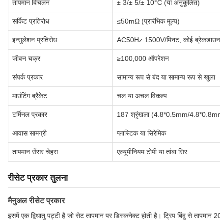
तापमान विचलन
± 3/± 5/± 10°C (या अनुकूलित)
सर्किट प्रतिरोध
≤50mΩ (प्रारंभिक मूल्य)
इन्सुलेशन प्रतिरोध
AC50Hz 1500V/मिनट, कोई ब्रेकडाउन नही
जीवन चक्र
≥100,000 ऑपरेशन
संपर्क प्रकार
सामान्य रूप से बंद या सामान्य रूप से खुला
माउंटिंग ब्रैकेट
चल या अचल विकल्प
टर्मिनल प्रकार
187 श्रृंखला (4.8*0.5mm/4.8*0.8mm
आवास सामग्री
प्लास्टिक या सिरेमिक
तापमान सेंसर चेहरा
एल्यूमीनियम टोपी या तांबा सिर
रीसेट प्रकार तुलना
मैनुअल रीसेट प्रकार
इसमें एक द्विधातु पट्टी है जो सेट तापमान पर डिस्कनेक्ट होती है। ट्रिप बिंदु से तापमा