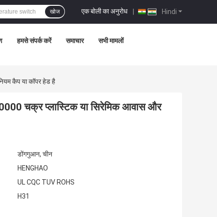
एक बोली का अनुरोध
|
Hindi
खोज
रण
हमसे संपर्क करें
समाचार
सभी मामलों
नियम कैप या कॉपर हेड है
 100000 चक्र प्लास्टिक या सिरेमिक आवास और
डोंगगुआन, चीन
HENGHAO
UL CQC TUV ROHS
H31