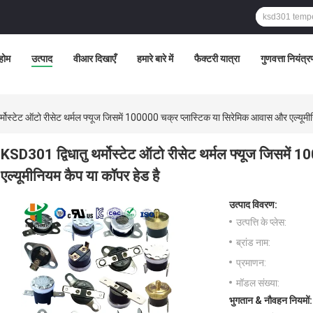
होम
उत्पाद
वीआर दिखाएँ
हमारे बारे में
फैक्टरी यात्रा
गुणवत्ता नियंत्
्मोस्टेट ऑटो रीसेट थर्मल फ्यूज जिसमें 100000 चक्र प्लास्टिक या सिरेमिक आवास और एल्यूमी
KSD301 द्विधातु थर्मोस्टेट ऑटो रीसेट थर्मल फ्यूज जिसमें
एल्यूमीनियम कैप या कॉपर हेड है
उत्पाद विवरण:
उत्पत्ति के प्लेस:
ब्रांड नाम:
प्रमाणन:
मॉडल संख्या:
भुगतान & नौवहन नियमों: