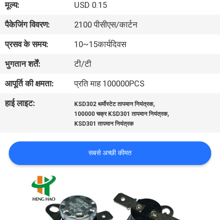
मूल्य:
USD 0.15
फैक्टरी
पैकेजिंग विवरण:
2100 पीसीएस/कार्टन
यात्रा
प्रसव के समय:
10~15कार्यदिवस
गुणवत्ता
भुगतान शर्तें:
टी/टी
नियंत्रण
आपूर्ति की क्षमता:
प्रति माह 100000PCS
हाई लाइट:
,
KSD302 थर्मोस्टेट तापमान नियंत्रक
हमसे
,
100000 चक्र KSD301 तापमान नियंत्रक
संपर्क
KSD301 तापमान नियंत्रक
करें
सबसे अच्छी कीमत
समाचार
सभी