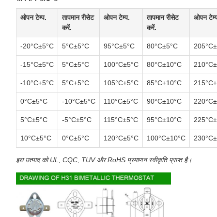
ओपन टेम्प.
तापमान रीसेट
ओपन टेम्प.
तापमान रीसेट
ओपन टेम्
करें.
करें.
-20°C±5°C
5°C±5°C
95°C±5°C
80°C±5°C
205°C±
-15°C±5°C
5°C±5°C
100°C±5°C
80°C±10°C
210°C±
-10°C±5°C
5°C±5°C
105°C±5°C
85°C±10°C
215°C±
0°C±5°C
-10°C±5°C
110°C±5°C
90°C±10°C
220°C±
5°C±5°C
-5°C±5°C
115°C±5°C
95°C±10°C
225°C±
10°C±5°C
0°C±5°C
120°C±5°C
100°C±10°C
230°C±
इस उत्पाद को UL, CQC, TUV और RoHS प्रमाणन स्वीकृति प्राप्त है।