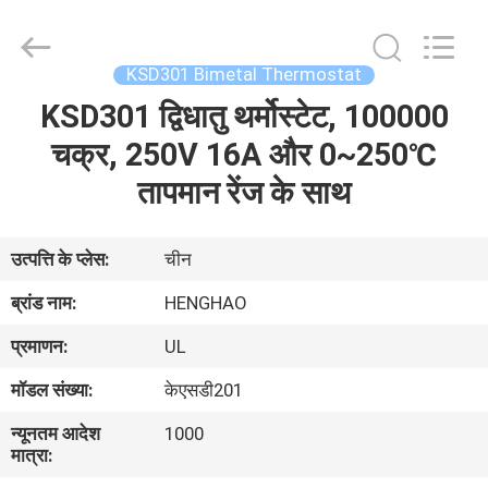
Heng
Hao
Electric
Co.,
Ltd.
KSD301 Bimetal Thermostat
All
Rights
KSD301 द्विधातु थर्मोस्टेट, 100000
होम
Reserved.
चक्र, 250V 16A और 0~250℃
उत्पाद
तापमान रेंज के साथ
वीआर
उत्पत्ति के प्लेस:
चीन
दिखाएँ
ब्रांड नाम:
HENGHAO
प्रमाणन:
UL
हमारे
मॉडल संख्या:
केएसडी201
बारे
न्यूनतम आदेश
1000
में
मात्रा: