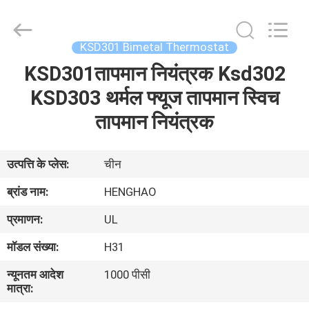
Heng
Hao
Electric
Co.,
Ltd.
KSD301 Bimetal Thermostat
All
Rights
KSD301तापमान नियंत्रक Ksd302
होम
Reserved.
KSD303 थर्मल फ्यूज तापमान स्विच
उत्पाद
तापमान नियंत्रक
वीआर
उत्पत्ति के प्लेस:
चीन
दिखाएँ
ब्रांड नाम:
HENGHAO
प्रमाणन:
UL
हमारे
मॉडल संख्या:
H31
बारे
न्यूनतम आदेश
1000 पीसी
में
मात्रा: