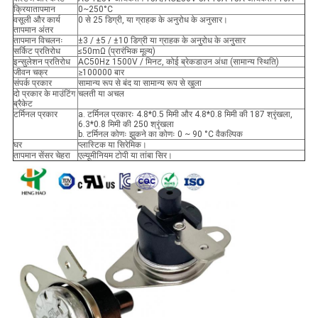
क्रियातापमान
0~250°C
वसूली और कार्य
0 से 25 डिग्री, या ग्राहक के अनुरोध के अनुसार।
तापमान अंतर
तापमान विचलनः
±3 / ±5 / ±10 डिग्री या ग्राहक के अनुरोध के अनुसार
सर्किट प्रतिरोध
≤50mΩ (प्रारंभिक मूल्य)
इन्सुलेशन प्रतिरोध
AC50Hz 1500V / मिनट, कोई ब्रेकडाउन अंधा (सामान्य स्थिति)
जीवन चक्र
≥100000 बार
संपर्क प्रकार
सामान्य रूप से बंद या सामान्य रूप से खुला
दो प्रकार के माउंटिंग
चलती या अचल
ब्रैकेट
टर्मिनल प्रकार
a. टर्मिनल प्रकारः 4.8*0.5 मिमी और 4.8*0.8 मिमी की 187 श्रृंखला,
6.3*0.8 मिमी की 250 श्रृंखला
b. टर्मिनल कोणः झुकने का कोणः 0 ~ 90 °C वैकल्पिक
घर
प्लास्टिक या सिरेमिक।
तापमान सेंसर चेहरा
एल्यूमीनियम टोपी या तांबा सिर।