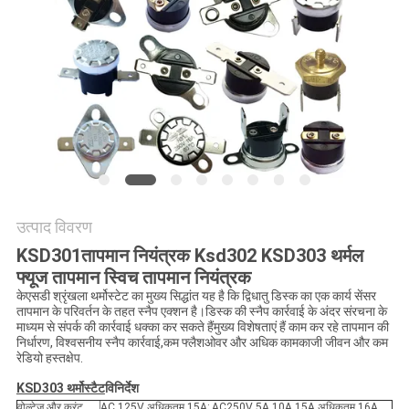
मामलों
SITEMAP
PRIVACY
POLICY
उत्पाद विवरण
KSD301तापमान नियंत्रक Ksd302 KSD303 थर्मल
फ्यूज तापमान स्विच तापमान नियंत्रक
केएसडी श्रृंखला थर्मोस्टेट का मुख्य सिद्धांत यह है कि द्विधातु डिस्क का एक कार्य सेंसर
तापमान के परिवर्तन के तहत स्नैप एक्शन है।डिस्क की स्नैप कार्रवाई के अंदर संरचना के
माध्यम से संपर्क की कार्रवाई धक्का कर सकते हैंमुख्य विशेषताएं हैं काम कर रहे तापमान की
निर्धारण, विश्वसनीय स्नैप कार्रवाई,कम फ्लैशओवर और अधिक कामकाजी जीवन और कम
रेडियो हस्तक्षेप.
KSD303 थर्मोस्टैट
विनिर्देश
वोल्टेज और करंट
AC 125V अधिकतम 15A; AC250V 5A 10A 15A अधिकतम 16A