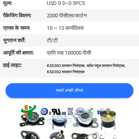
मूल्य:
USD 0.3~0.5PCS
फैक्टरी
पैकेजिंग विवरण:
2000 पीसीएस/कार्टन
यात्रा
प्रसव के समय:
10 ~ 15 कार्यदिवस
गुणवत्ता
भुगतान शर्तें:
टी/टी
नियंत्रण
आपूर्ति की क्षमता:
प्रति माह 100000 पीसी
हाई लाइट:
,
,
KSD303 तापमान नियंत्रक
थर्मल फ्यूज तापमान नियंत्रक
हमसे
KSD302 तापमान नियंत्रक
संपर्क
करें
सबसे अच्छी कीमत
समाचार
सभी