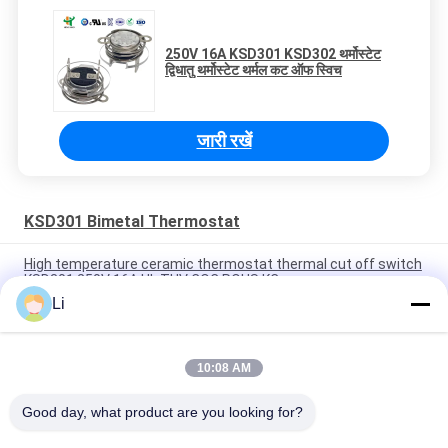
250V 16A KSD301 KSD302 थर्मोस्टेट
द्विधातु थर्मोस्टेट थर्मल कट ऑफ स्विच
जारी रखें
KSD301 Bimetal Thermostat
High temperature ceramic thermostat thermal cut off switch
KSD301 250V 16A UL TUV CQC ROHS KC
Li
Bimetal Disc Snap Action Thermostats, low temperature
limited control switch H31 250V 10 13C
10:08 AM
Snap Action Type KSD301 Bimetal Thermostat AC 125V 250V
Power Rated
Good day, what product are you looking for?