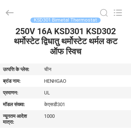
Heng
Hao
Electric
Co.,
Ltd.
KSD301 Bimetal Thermostat
All
Rights
250V 16A KSD301 KSD302
होम
Reserved.
थर्मोस्टेट द्विधातु थर्मोस्टेट थर्मल कट
उत्पाद
ऑफ स्विच
वीआर
उत्पत्ति के प्लेस:
चीन
दिखाएँ
ब्रांड नाम:
HENHGAO
प्रमाणन:
UL
हमारे
मॉडल संख्या:
केएसडी301
बारे
न्यूनतम आदेश
1000
में
मात्रा: