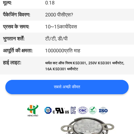
मूल्य:
0.18
फैक्टरी
पैकेजिंग विवरण:
2000 पीसीएस?
यात्रा
प्रसव के समय:
10~15कार्यदिवस
गुणवत्ता
भुगतान शर्तें:
टी/टी, डी/पी
नियंत्रण
आपूर्ति की क्षमता:
1000000प्रति माह
हाई लाइट:
,
,
थर्मल कट ऑफ स्विच KSD301
250V KSD301 थर्मोस्टेट
हमसे
16A KSD301 थर्मोस्टेट
संपर्क
करें
सबसे अच्छी कीमत
समाचार
सभी