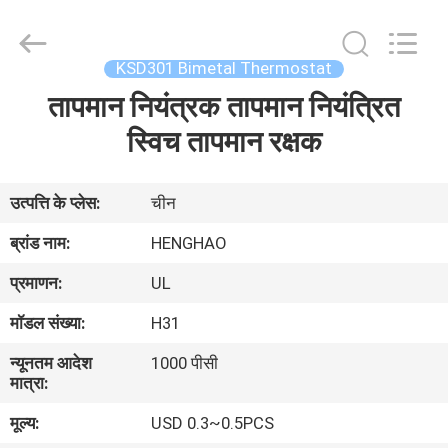
Heng
Hao
Electric
Co.,
Ltd.
KSD301 Bimetal Thermostat
All
Rights
तापमान नियंत्रक तापमान नियंत्रित
होम
Reserved.
स्विच तापमान रक्षक
उत्पाद
उत्पत्ति के प्लेस:
चीन
वीआर
ब्रांड नाम:
HENGHAO
दिखाएँ
प्रमाणन:
UL
मॉडल संख्या:
H31
हमारे
न्यूनतम आदेश
1000 पीसी
बारे
मात्रा:
में
मूल्य:
USD 0.3~0.5PCS