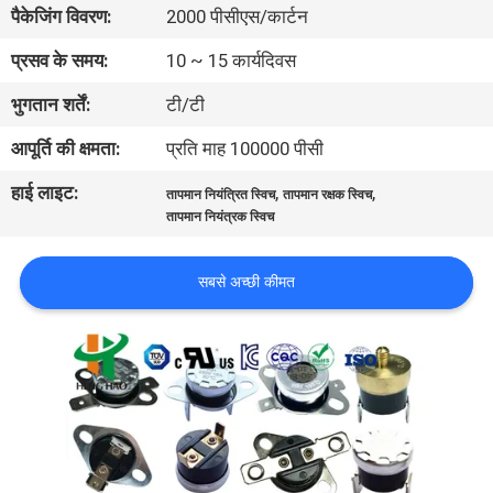
पैकेजिंग विवरण:
2000 पीसीएस/कार्टन
फैक्टरी
यात्रा
प्रसव के समय:
10 ~ 15 कार्यदिवस
भुगतान शर्तें:
टी/टी
गुणवत्ता
आपूर्ति की क्षमता:
प्रति माह 100000 पीसी
नियंत्रण
हाई लाइट:
,
,
तापमान नियंत्रित स्विच
तापमान रक्षक स्विच
तापमान नियंत्रक स्विच
हमसे
संपर्क
सबसे अच्छी कीमत
करें
समाचार
सभी