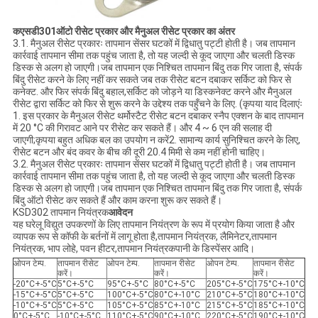
क
एसडी301
ऑटो रीसेट प्रकार और मैनुअल रीसेट प्रकार का अंतर
3.1. मैनुअल रीसेट प्रकारः तापमान सेंसर घटकों में द्विधातु पट्टी होती है। जब तापमान
कार्रवाई तापमान सीमा तक पहुंच जाता है, तो यह जल्दी से कूद जाएगा और चलती डिस्क
डिस्क से अलग हो जाएगी।जब तापमान एक निश्चित तापमान बिंदु तक गिर जाता है, संपर्क
बिंदु रीसेट करने के लिए नहीं कर सकते जब तक रीसेट बटन दबाकर सर्किट को फिर से
कनेक्ट. और फिर संपर्क बिंदु बहाल,सर्किट को जोड़ने या डिस्कनेक्ट करने और मैनुअल
रीसेट द्वारा सर्किट को फिर से शुरू करने के उद्देश्य तक पहुँचने के लिए. (कृपया याद दिलाएंः
1. इस प्रकार के मैनुअल रीसेट थर्मोस्टैट रीसेट बटन दबाकर स्नैप एक्शन के बाद तापमान
में 20 °C की गिरावट आने पर रीसेट कर सकते हैं। और 4 ~ 6 एन की सलाह दी
जाएगी;कृपया बहुत अधिक बल का उपयोग न करें2. सामान्य कार्य सुनिश्चित करने के लिए,
रीसेट बटन और बंद कवर के बीच की दूरी 20.4 मिमी से कम नहीं होनी चाहिए।
3.2. मैनुअल रीसेट प्रकारः तापमान सेंसर घटकों में द्विधातु पट्टी होती है। जब तापमान
कार्रवाई तापमान सीमा तक पहुंच जाता है, तो यह जल्दी से कूद जाएगा और चलती डिस्क
डिस्क से अलग हो जाएगी।जब तापमान एक निश्चित तापमान बिंदु तक गिर जाता है, संपर्क
बिंदु ऑटो रीसेट कर सकते हैं और काम करना शुरू कर सकते हैं।
KSD302 तापमान नियंत्रक
आवेदन
यह घरेलू विद्युत उपकरणों के लिए तापमान नियंत्रण के रूप में प्रयोग किया जाता है और
व्यापक रूप से कॉफी के बर्तनों में लागू होता है,
तापमान नियंत्रक
, लैमिनेटर,
तापमान
नियंत्रक
, भाप लोहे, पवन हीटर,
तापमान नियंत्रक
पानी के डिस्पेंसर आदि।
ओपन टेम्प.
तापमान रीसेट
ओपन टेम्प.
तापमान रीसेट
ओपन टेम्प.
तापमान रीसेट
करें।
करें।
करें।
-20°C+-5°C
5°C+-5°C
95°C+-5°C
80°C+-5°C
205°C+-5°C
175°C+-10°C
-15°C+-5°C
5°C+-5°C
100°C+-5°C
80°C+-10°C
210°C+-5°C
180°C+-10°C
-10°C+-5°C
5°C+-5°C
105°C+-5°C
85°C+-10°C
215°C+-5°C
185°C+-10°C
0°C+-5°C
-10°C+-5°C
110°C+-5°C
90°C+-10°C
220°C+-5°C
190°C+-10°C