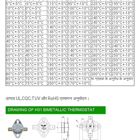
5°C+-5°C
-5°C+-5°C
115°C+-5°C
95°C+-10°C
225°C+-5°C
195°C+-10°C
10°C+-5°C
0°C+-5°C
120°C+-5°C
100°C+-10°C
230°C+-5°C
200°C+-10°C
15°C+-5°C
5°C+-5°C
125°C+-5°C
105°C+-10°C
235°C+-5°C
205°C+-10°C
20°C+-5°C
5°C+-5°C
130°C+-5°C
110°C+-10°C
240°C+-5°C
210°C+-10°C
25°C+-5°C
10°C+-5°C
135°C+-5°C
115°C+-10°C
245°C+-5°C
215°C+-10°C
30°C+-5°C
15°C+-5°C
140°C+-5°C
120°C+-10°C
250°C+-5°C
220°C+-10°C
35°C+-5°C
20°C+-5°C
145°C+-5°C
125°C+-10°C
255°C+-5°C
225°C+-10°C
40°C+-5°C
25°C+-5°C
150°C+-5°C
130°C+-10°C
260°C+-5°C
230°C+-10°C
45°C+-5°C
30°C+-5°C
155°C+-5°C
130°C+-10°C
265°C+-5°C
235°C+-10°C
50°C+-5°C
35°C+-5°C
160°C+-5°C
135°C+-10°C
270°C+-5°C
240°C+-10°C
55°C+-5°C
40°C+-5°C
165°C+-5°C
140°C+-10°C
275°C+-5°C
245°C+-10°C
60°C+-5°C
45°C+-5°C
170°C+-5°C
145°C+-10°C
280°C+-5°C
250°C+-10°C
65°C+-5°C
50°C+-5°C
175°C+-5°C
150°C+-10°C
285°C+-5°C
255°C+-10°C
70°C+-5°C
55°C+-5°C
180°C+-5°C
155°C+-10°C
290°C+-5°C
260°C+-10°C
75°C+-5°C
60°C+-5°C
185°C+-5°C
155°C+-10°C
295°C+-5°C
265°C+-10°C
80°C+-5°C
65°C+-5°C
190°C+-5°C
160°C+-10°C
300°C+-5°C
270°C+-10°C
85°C+-5°C
70°C+-5°C
195°C+-5°C
165°C+-10°C
या ग्राहक के अनुरोध के अनुसार
90°C+-5°C
75°C+-5°C
200°C+-5°C
170°C+-10°C
उत्पाद UL,CQC,TUV और RoHS प्रमाणन अनुमोदन।