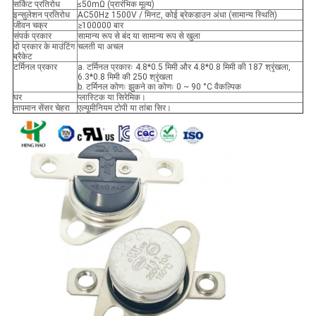
सर्किट प्रतिरोध
≤50mΩ (प्रारंभिक मूल्य)
इन्सुलेशन प्रतिरोध
AC50Hz 1500V / मिनट, कोई ब्रेकडाउन अंधा (सामान्य स्थिति)
जीवन चक्र
≥100000 बार
संपर्क प्रकार
सामान्य रूप से बंद या सामान्य रूप से खुला
दो प्रकार के माउंटिंग
चलती या अचल
ब्रैकेट
टर्मिनल प्रकार
a. टर्मिनल प्रकारः 4.8*0.5 मिमी और 4.8*0.8 मिमी की 187 श्रृंखला,
6.3*0.8 मिमी की 250 श्रृंखला
b. टर्मिनल कोणः झुकने का कोणः 0 ~ 90 °C वैकल्पिक
घर
प्लास्टिक या सिरेमिक।
तापमान सेंसर चेहरा
एल्यूमीनियम टोपी या तांबा सिर।