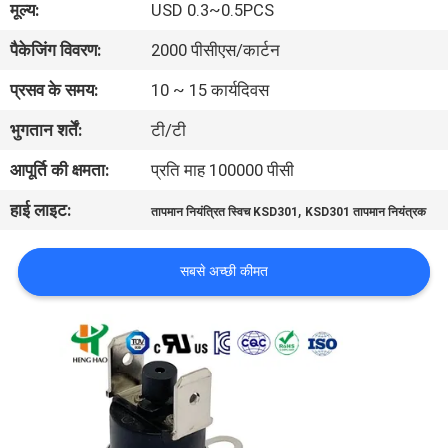
मूल्य:
USD 0.3~0.5PCS
फैक्टरी
पैकेजिंग विवरण:
2000 पीसीएस/कार्टन
यात्रा
प्रसव के समय:
10 ~ 15 कार्यदिवस
गुणवत्ता
भुगतान शर्तें:
टी/टी
नियंत्रण
आपूर्ति की क्षमता:
प्रति माह 100000 पीसी
हाई लाइट:
,
तापमान नियंत्रित स्विच KSD301
KSD301 तापमान नियंत्रक
हमसे
संपर्क
सबसे अच्छी कीमत
करें
समाचार
सभी