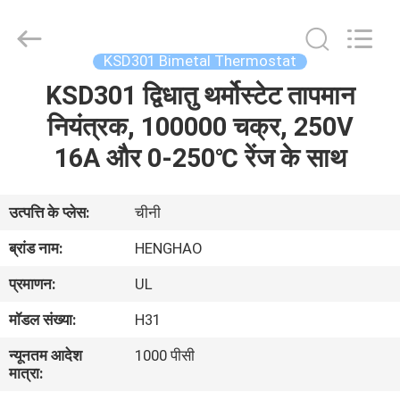
Heng
Hao
Electric
Co.,
Ltd.
KSD301 Bimetal Thermostat
All
Rights
KSD301 द्विधातु थर्मोस्टेट तापमान
होम
Reserved.
नियंत्रक, 100000 चक्र, 250V
उत्पाद
16A और 0-250℃ रेंज के साथ
वीआर
उत्पत्ति के प्लेस:
चीनी
दिखाएँ
ब्रांड नाम:
HENGHAO
प्रमाणन:
UL
हमारे
मॉडल संख्या:
H31
बारे
न्यूनतम आदेश
1000 पीसी
में
मात्रा: