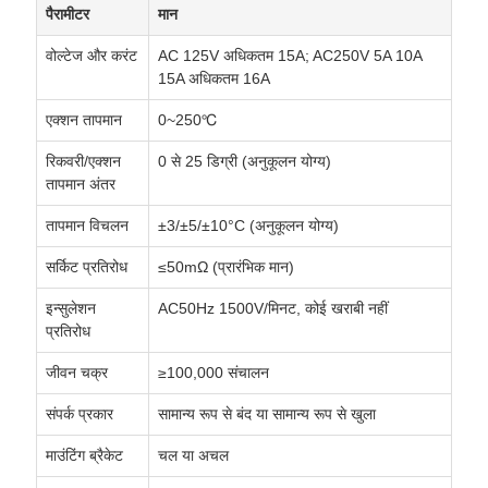
पैरामीटर
मान
वोल्टेज और करंट
AC 125V अधिकतम 15A; AC250V 5A 10A
15A अधिकतम 16A
एक्शन तापमान
0~250℃
रिकवरी/एक्शन
0 से 25 डिग्री (अनुकूलन योग्य)
तापमान अंतर
तापमान विचलन
±3/±5/±10°C (अनुकूलन योग्य)
सर्किट प्रतिरोध
≤50mΩ (प्रारंभिक मान)
इन्सुलेशन
AC50Hz 1500V/मिनट, कोई खराबी नहीं
प्रतिरोध
जीवन चक्र
≥100,000 संचालन
संपर्क प्रकार
सामान्य रूप से बंद या सामान्य रूप से खुला
माउंटिंग ब्रैकेट
चल या अचल