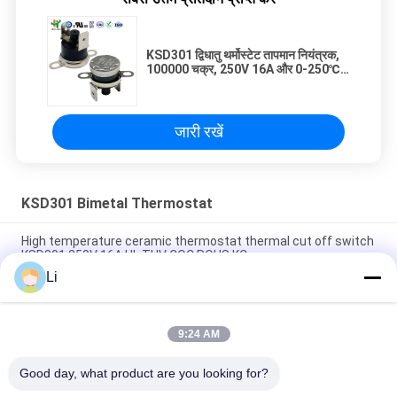
KSD301 द्विधातु थर्मोस्टेट तापमान नियंत्रक,
100000 चक्र, 250V 16A और 0-250℃
रेंज के साथ
जारी रखें
KSD301 Bimetal Thermostat
High temperature ceramic thermostat thermal cut off switch
KSD301 250V 16A UL TUV CQC ROHS KC
Li
Bimetal Disc Snap Action Thermostats, low temperature
limited control switch H31 250V 10 13C
9:24 AM
Snap Action Type KSD301 Bimetal Thermostat AC 125V 250V
Power Rated
Good day, what product are you looking for?