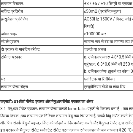
तापमान विचलनः
±3 / ±5 / ±10 डिग्री या ग्राहक 
सर्किट प्रतिरोध
≤50mΩ (प्रारंभिक मूल्य)
इन्सुलेशन प्रतिरोध
AC50Hz 1500V / मिनट, कोई ब्र
स्थिति)
जीवन चक्र
≥100000 बार
संपर्क प्रकार
सामान्य रूप से बंद या सामान्य रूप स
दो प्रकार के माउंटिंग ब्रैकेट
चलती या अचल
टर्मिनल प्रकार
a. टर्मिनल प्रकारः 4.8*0.5 मिम
श्रृंखला, 6.3*0.8 मिमी की 250 श
b. टर्मिनल कोणः झुकने का कोणः 
घर
प्लास्टिक या सिरेमिक।
तापमान सेंसर चेहरा
एल्यूमीनियम टोपी या तांबा सिर।
क
एसडी301
ऑटो रीसेट प्रकार और मैनुअल रीसेट प्रकार का अंतर
3.1. मैनुअल रीसेट प्रकारः तापमान सेंसर घटकों bimetallic पट्टी से मिलकर बना है। जब ता
डिस्क डिस्क।जब तापमान एक निश्चित तापमान बिंदु तक गिर जाता है, संपर्क बिंदु रीसेट करने 
और फिर संपर्क बिंदुओं बहाल,सर्किट को जोड़ने या डिस्कनेक्ट करने और मैनुअल रीसेट द्वारा सर्किट 
इस प्रकार के मैनुअल रीसेट थर्मोस्टैट रीसेट बटन दबाकर स्नैप एक्शन के बाद तापमान में 20 