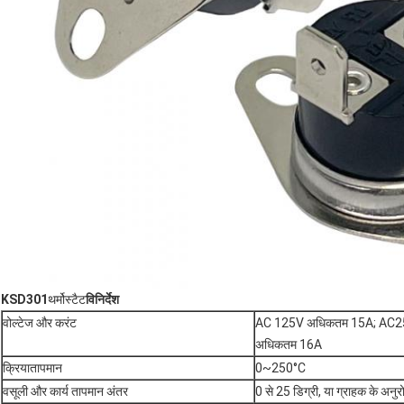
KSD301
थर्मोस्टैट
विनिर्देश
वोल्टेज और करंट
AC 125V अधिकतम 15A; AC2
अधिकतम 16A
क्रियातापमान
0~250°C
वसूली और कार्य तापमान अंतर
0 से 25 डिग्री, या ग्राहक के अनु