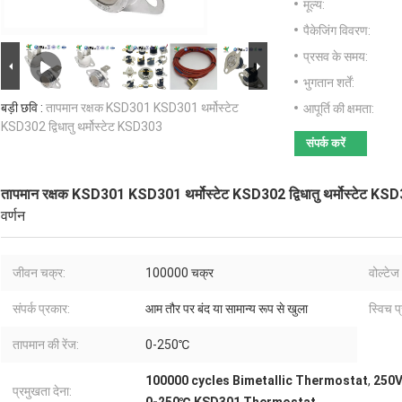
मूल्य:
पैकेजिंग विवरण:
प्रसव के समय:
भुगतान शर्तें:
बड़ी छवि :
तापमान रक्षक KSD301 KSD301 थर्मोस्टेट
आपूर्ति की क्षमता:
KSD302 द्विधातु थर्मोस्टेट KSD303
संपर्क करें
तापमान रक्षक KSD301 KSD301 थर्मोस्टेट KSD302 द्विधातु थर्मोस्टेट KS
वर्णन
जीवन चक्र:
100000 चक्र
वोल्टेज
संपर्क प्रकार:
आम तौर पर बंद या सामान्य रूप से खुला
स्विच प
तापमान की रेंज:
0-250℃
100000 cycles Bimetallic Thermostat
,
250V
प्रमुखता देना: