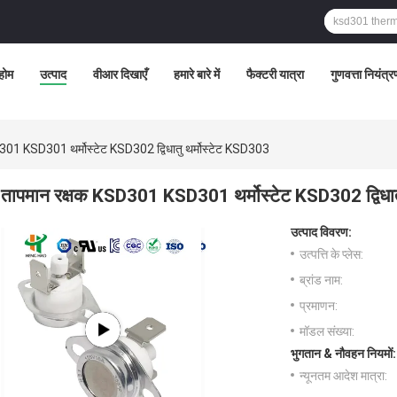
होम
उत्पाद
वीआर दिखाएँ
हमारे बारे में
फैक्टरी यात्रा
गुणवत्ता नियंत्
301 KSD301 थर्मोस्टेट KSD302 द्विधातु थर्मोस्टेट KSD303
तापमान रक्षक KSD301 KSD301 थर्मोस्टेट KSD302 द्विधात
उत्पाद विवरण:
उत्पत्ति के प्लेस:
ब्रांड नाम:
प्रमाणन:
मॉडल संख्या:
भुगतान & नौवहन नियमों:
न्यूनतम आदेश मात्रा: