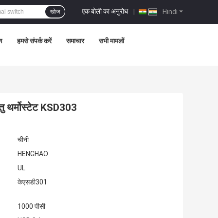
एक बोली का अनुरोध
|
Hindi
खोज
रण
हमसे संपर्क करें
समाचार
सभी मामलों
ु थर्मोस्टेट KSD303
चीनी
HENGHAO
UL
केएसडी301
1000 पीसी