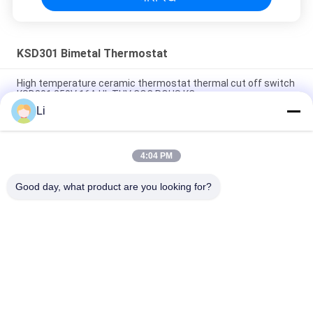
KSD301 Bimetal Thermostat
High temperature ceramic thermostat thermal cut off switch
KSD301 250V 16A UL TUV CQC ROHS KC
Li
Bimetal Disc Snap Action Thermostats, low temperature
limited control switch H31 250V 10 13C
4:04 PM
Snap Action Type KSD301 Bimetal Thermostat AC 125V 250V
Power Rated
Good day, what product are you looking for?
लोकप्रिय श्रेणियां
सभी
KSD Bimetal 
KSD301 Bimetal 
Thermostat
Thermostat
Thermal Protection 
KSD302 Thermostat
Switch