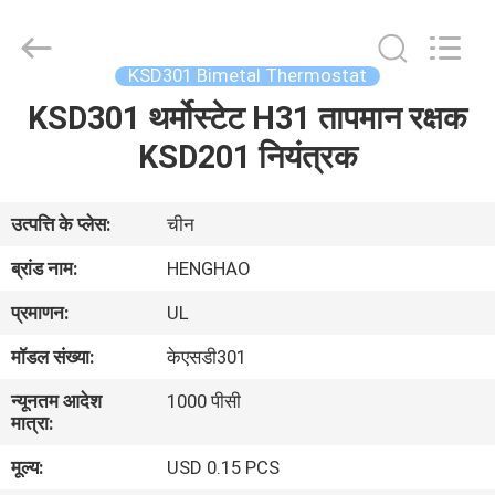
Heng
Hao
Electric
Co.,
Ltd.
KSD301 Bimetal Thermostat
All
Rights
KSD301 थर्मोस्टेट H31 तापमान रक्षक
होम
Reserved.
KSD201 नियंत्रक
उत्पाद
उत्पत्ति के प्लेस:
चीन
वीआर
ब्रांड नाम:
HENGHAO
दिखाएँ
प्रमाणन:
UL
मॉडल संख्या:
केएसडी301
हमारे
न्यूनतम आदेश
1000 पीसी
बारे
मात्रा:
में
मूल्य:
USD 0.15 PCS