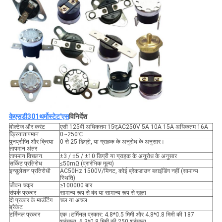
केएसडी301
थर्मोस्टेट
'
एस
विनिर्देश
वोल्टेज और करंट
एसी 125वी अधिकतम 15ए;AC250V 5A 10A 15A अधिकतम 16A
क्रियातापमान
0~250℃
पुनर्प्राप्ति और क्रिया
0 से 25 डिग्री, या ग्राहक के अनुरोध के अनुसार।
तापमान अंतर
तापमान विचलन:
±3 / ±5 / ±10 डिग्री या ग्राहक के अनुरोध के अनुसार
सर्किट प्रतिरोध
≤50mΩ (प्रारंभिक मूल्य)
इन्सुलेशन प्रतिरोधी
AC50Hz 1500V/मिनट, कोई ब्रेकडाउन ब्लाइंडिंग नहीं (सामान्य
स्थिति)
जीवन चक्र
≥100000 बार
संपर्क प्रकार
सामान्य रूप से बंद या सामान्य रूप से खुला
दो प्रकार के माउंटिंग
चल या अचल
ब्रैकेट
टर्मिनल प्रकार
एक।टर्मिनल प्रकार: 4.8*0.5 मिमी और 4.8*0.8 मिमी की 187
श्रृंखला, 6.3*0.8 मिमी की 250 श्रृंखला