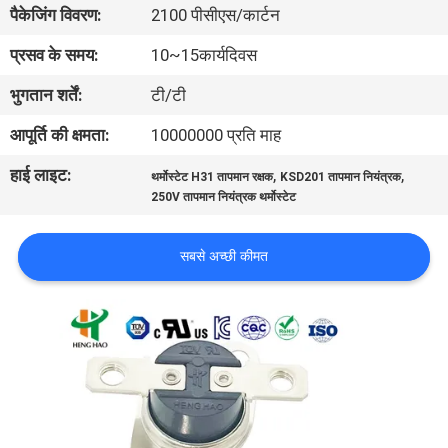
पैकेजिंग विवरण:
2100 पीसीएस/कार्टन
फैक्टरी
यात्रा
प्रसव के समय:
10~15कार्यदिवस
भुगतान शर्तें:
टी/टी
गुणवत्ता
आपूर्ति की क्षमता:
10000000 प्रति माह
नियंत्रण
हाई लाइट:
,
,
थर्मोस्टेट H31 तापमान रक्षक
KSD201 तापमान नियंत्रक
250V तापमान नियंत्रक थर्मोस्टेट
हमसे
संपर्क
सबसे अच्छी कीमत
करें
समाचार
सभी