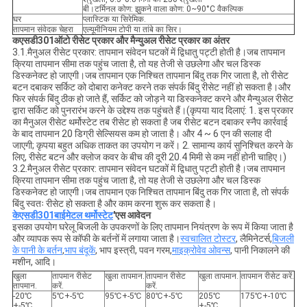
बी।टर्मिनल कोण: झुकने वाला कोण: 0~90°C वैकल्पिक
घर
प्लास्टिक या सिरेमिक.
तापमान संवेदक चेहरा
एल्यूमीनियम टोपी या तांबे का सिर।
क
एसडी301
ऑटो रीसेट प्रकार और मैन्युअल रीसेट प्रकार का अंतर
3.1.मैनुअल रीसेट प्रकार: तापमान संवेदन घटकों में द्विधातु पट्टी होती है।जब तापमान
क्रिया तापमान सीमा तक पहुंच जाता है, तो यह तेजी से उछलेगा और चल डिस्क
डिस्कनेक्ट हो जाएगी।जब तापमान एक निश्चित तापमान बिंदु तक गिर जाता है, तो रीसेट
बटन दबाकर सर्किट को दोबारा कनेक्ट करने तक संपर्क बिंदु रीसेट नहीं हो सकता है।और
फिर संपर्क बिंदु ठीक हो जाते हैं, सर्किट को जोड़ने या डिस्कनेक्ट करने और मैन्युअल रीसेट
द्वारा सर्किट को पुनरारंभ करने के उद्देश्य तक पहुंचते हैं।(कृपया याद दिलाएं: 1. इस प्रकार
का मैनुअल रीसेट थर्मोस्टेट तब रीसेट हो सकता है जब रीसेट बटन दबाकर स्नैप कार्रवाई
के बाद तापमान 20 डिग्री सेल्सियस कम हो जाता है। और 4 ~ 6 एन की सलाह दी
जाएगी; कृपया बहुत अधिक ताकत का उपयोग न करें। 2. सामान्य कार्य सुनिश्चित करने के
लिए, रीसेट बटन और क्लोज कवर के बीच की दूरी 20.4 मिमी से कम नहीं होनी चाहिए।)
3.2.मैनुअल रीसेट प्रकार: तापमान संवेदन घटकों में द्विधातु पट्टी होती है।जब तापमान
क्रिया तापमान सीमा तक पहुंच जाता है, तो यह तेजी से उछलेगा और चल डिस्क
डिस्कनेक्ट हो जाएगी।जब तापमान एक निश्चित तापमान बिंदु तक गिर जाता है, तो संपर्क
बिंदु स्वतः रीसेट हो सकता है और काम करना शुरू कर सकता है।
केएसडी301
बाईमेटल थर्मोस्टेट
'
एस आवेदन
इसका उपयोग घरेलू बिजली के उपकरणों के लिए तापमान नियंत्रण के रूप में किया जाता है
और व्यापक रूप से कॉफी के बर्तनों में लगाया जाता है।
स्वचालित टोस्टर
, लैमिनेटर्स,
बिजली
के पानी के बर्तन
,
भाप बंदूकें
, भाप इस्त्री, पवन गरम,
माइक्रोवेव ओवन्स
, पानी निकालने की
मशीन, आदि।
खुला
तापमान रीसेट
खुला तापमान.
तापमान रीसेट
खुला तापमान.
तापमान रीसेट करें.
तापमान.
करें.
करें.
-20℃
5℃+-5℃
95℃+-5℃
80℃+-5℃
205℃
175℃+-10℃
+-5℃
+-5℃