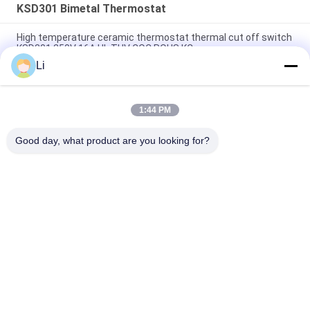
KSD301 Bimetal Thermostat
High temperature ceramic thermostat thermal cut off switch
KSD301 250V 16A UL TUV CQC ROHS KC
Li
Bimetal Disc Snap Action Thermostats, low temperature
limited control switch H31 250V 10 13C
1:44 PM
Snap Action Type KSD301 Bimetal Thermostat AC 125V 250V
Power Rated
Good day, what product are you looking for?
लोकप्रिय श्रेणियां
सभी
KSD Bimetal 
KSD301 Bimetal 
Thermostat
Thermostat
Thermal Protection 
KSD302 Thermostat
Switch
NTC Thermistor 
केएसडी थर्मल स्विच
Temperature Sensor