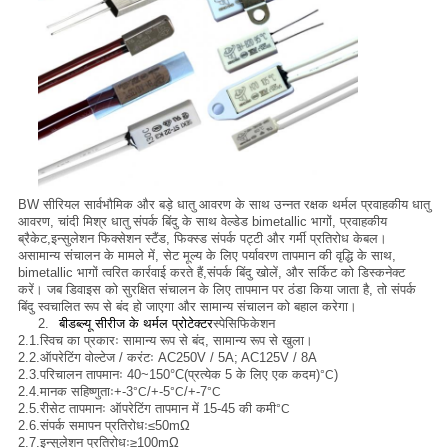
BW सीरियल सार्वभौमिक और बड़े धातु आवरण के साथ उन्नत रक्षक थर्मल प्रवाहकीय धातु
आवरण, चांदी मिश्र धातु संपर्क बिंदु के साथ वेल्डेड bimetallic भागों, प्रवाहकीय
ब्रैकेट,इन्सुलेशन फिक्सेशन स्टैंड, फिक्स्ड संपर्क पट्टी और गर्मी प्रतिरोध केबल।
असामान्य संचालन के मामले में, सेट मूल्य के लिए पर्यावरण तापमान की वृद्धि के साथ,
bimetallic भागों त्वरित कार्रवाई करते हैं,संपर्क बिंदु खोलें, और सर्किट को डिस्कनेक्ट
करें। जब डिवाइस को सुरक्षित संचालन के लिए तापमान पर ठंडा किया जाता है, तो संपर्क
बिंदु स्वचालित रूप से बंद हो जाएगा और सामान्य संचालन को बहाल करेगा।
2.
बीडब्ल्यू सीरीज के थर्मल प्रोटेक्टर
स्पेसिफिकेशन
2.1.
स्विच का प्रकारः सामान्य रूप से बंद, सामान्य रूप से खुला।
2.2.
ऑपरेटिंग वोल्टेज / करंटः AC250V / 5A; AC125V / 8A
2.3.
परिचालन तापमानः 40~150
°C
(प्रत्येक 5 के लिए एक कदम)
)
°C
2.4.
मानक सहिष्णुताः
+-
3
/
+-
5
/
+-
7
°C
°C
°C
2.5.
रीसेट तापमानः ऑपरेटिंग तापमान में 15-45 की कमी
°C
2.6.
संपर्क समापन प्रतिरोधः
≤
50mΩ
2.7.
इन्सुलेशन प्रतिरोधः
≥
100mΩ