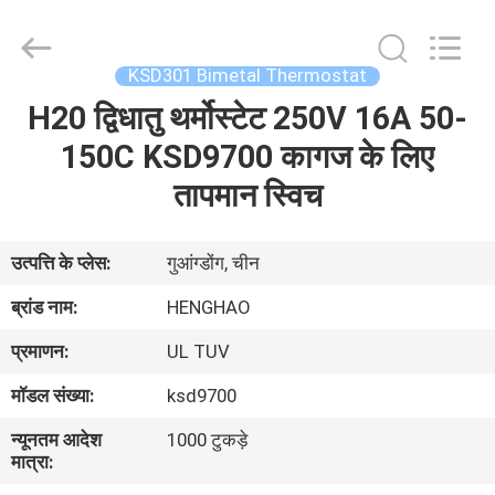
Heng
Hao
Electric
Co.,
Ltd.
KSD301 Bimetal Thermostat
All
Rights
H20 द्विधातु थर्मोस्टेट 250V 16A 50-
होम
Reserved.
150C KSD9700 कागज के लिए
उत्पाद
तापमान स्विच
वीआर
उत्पत्ति के प्लेस:
गुआंग्डोंग, चीन
दिखाएँ
ब्रांड नाम:
HENGHAO
प्रमाणन:
UL TUV
हमारे
मॉडल संख्या:
ksd9700
बारे
न्यूनतम आदेश
1000 टुकड़े
में
मात्रा: