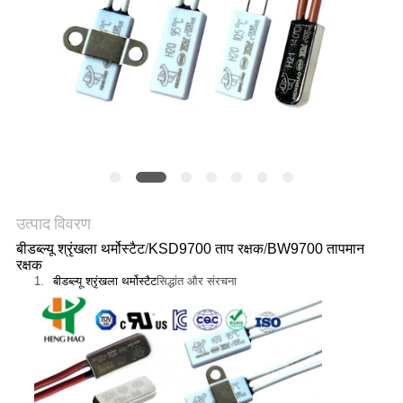
मामलों
साइटमैप
PRIVACY
POLICY
उत्पाद विवरण
बीडब्ल्यू श्रृंखला थर्मोस्टैट
/
KSD9700 ताप रक्षक
/
BW9700 तापमान
रक्षक
1.
बीडब्ल्यू श्रृंखला थर्मोस्टैट
सिद्धांत और संरचना