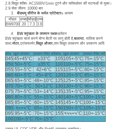
2.8.
विद्युत शक्तिः AC1500V/1min टूटने और फ्लैशओवर की घटनाओं से मुक्त।
2.9.
सेवा जीवनः 10000 बार
3.
बीडब्ल्यू सीरीज के थर्मल प्रोटेक्टर
s आयाम
मॉडल
लम्बाई
चौड़ाई
उच्च
BW9700
20
7.3
3.8
4.
BW श्रृंखला के तापमान रक्षक
आवेदन
BW श्रृंखला चार्ज करने योग्य बैटरी पर लागू होती है,
बालास्ट
, मालिश करने
वाला,
मोटर,
ट्रांसफार्मर,
विद्युत औजार,
ताप विद्युत उपकरण और उपकरण आदि
कोड
खुला तापमान
तापमान रीसेट करें
कोड
खुला तापमान
तापमान रीसेट करें
045
45+45
°C
≥33
°C
105
105+-5
°C
75+-15
°C
050
50+-5
°C
≥35
°C
110
110+-5
°C
75+-15
°C
055
55+-5
°C
42+6
°C
115
115+-5
°C
80+-15
°C
060
60+-5
°C
45+-8
°C
120
120+-5
°C
85+-15
°C
065
65+-5
°C
48+-10
°C
125
125+-5
°C
85+-15
°C
070
70+-5
°C
50+12
°C
130
130+-5
°C
90+-15
°C
075
75+-5
°C
53+-14
°C
135
135+-5
°C
95+-15
°C
080
80+-5
°C
55+-15
°C
140
140+-5
°C
100+-15
°C
085
85+-5
°C
60+-15
°C
145
145+-5
°C
100+-15
°C
090
९०+५
°C
65+-15
°C
150
150+-5
°C
105+-15
°C
095
95+-5
°C
70+-15
°C
155
१५५+५
°C
110+-15
°C
100
100+-5
°C
70+-15
°C
उत्पाद UL,CQC,VDE और RoHS प्रमाणन अनुमोदन।