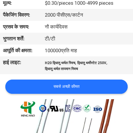
मूल्य:
$0.30/pieces 1000-4999 pieces
फैक्टरी
पैकेजिंग विवरण:
2000 पीसीएस/कार्टन
यात्रा
प्रसव के समय:
नौ कार्यदिवस
गुणवत्ता
भुगतान शर्तें:
टी/टी
नियंत्रण
आपूर्ति की क्षमता:
100000प्रति माह
हाई लाइट:
,
,
H20 द्विधातु थर्मल स्विच
द्विधातु थर्मोस्टेट 250V
हमसे
द्विधातु थर्मल तापमान स्विच
संपर्क
करें
सबसे अच्छी कीमत
समाचार
सभी