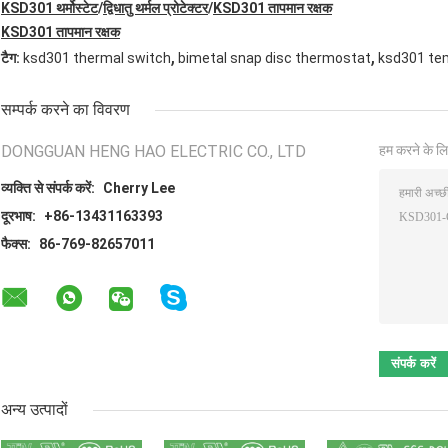
KSD301 थर्मोस्टेट
/
द्विधातु थर्मल प्रोटेक्टर
/
KSD301 तापमान रक्षक
KSD301 तापमान रक्षक
,
,
टैग:
ksd301 thermal switch
bimetal snap disc thermostat
ksd301 te
सम्पर्क करने का विवरण
DONGGUAN HENG HAO ELECTRIC CO., LTD
हम करने के लि
व्यक्ति से संपर्क करें:
Cherry Lee
दूरभाष:
+86-13431163393
फैक्स:
86-769-82657011
अन्य उत्पादों