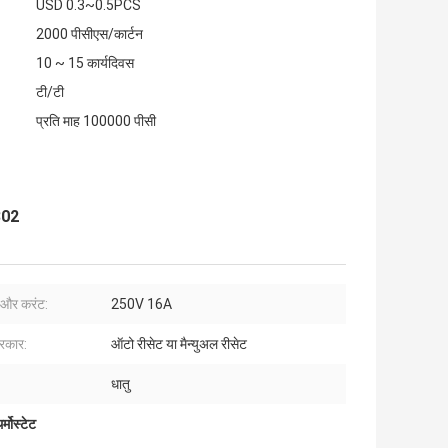
USD 0.3~0.5PCS
2000 पीसीएस/कार्टन
10 ~ 15 कार्यदिवस
टी/टी
प्रति माह 100000 पीसी
302
ज और करंट:
250V 16A
्रकार:
ऑटो रीसेट या मैन्युअल रीसेट
धातु
मोस्टेट