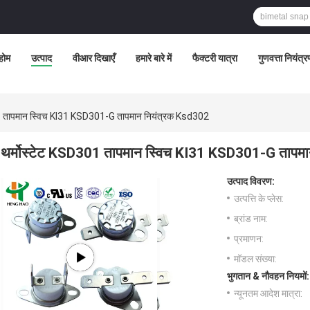
होम
उत्पाद
वीआर दिखाएँ
हमारे बारे में
फैक्टरी यात्रा
गुणवत्ता नियंत्
01 तापमान स्विच KI31 KSD301-G तापमान नियंत्रक Ksd302
थर्मोस्टेट KSD301 तापमान स्विच KI31 KSD301-G तापम
उत्पाद विवरण:
उत्पत्ति के प्लेस:
ब्रांड नाम:
प्रमाणन:
मॉडल संख्या:
भुगतान & नौवहन नियमों:
न्यूनतम आदेश मात्रा: