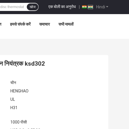
एक बोली का अनुरोध
|
Hindi
खोज
रण
हमसे संपर्क करें
समाचार
सभी मामलों
ान नियंत्रक ksd302
चीन
HENGHAO
UL
H31
1000 पीसी