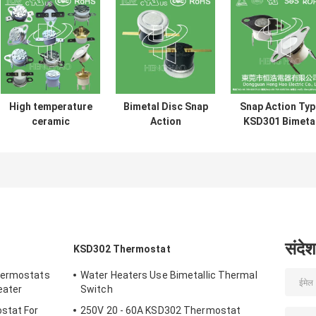
High temperature
Bimetal Disc Snap
Snap Action Typ
ceramic
Action
KSD301 Bimeta
thermostat
Thermostats, low
Thermostat A
thermal cut off
temperature
125V 250V Powe
switch KSD301
limited control
Rated
250V 16A UL TUV
switch H31 250V
CQC ROHS KC
10 13C
संदेश
KSD302 Thermostat
hermostats
Water Heaters Use Bimetallic Thermal
eater
Switch
stat For
250V 20 - 60A KSD302 Thermostat