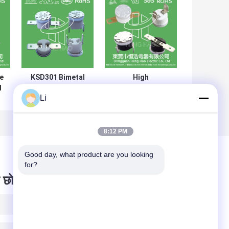
e
KSD301 Bimetal
High
l
Temperature
Performance
Li
C
thermal Switch ,
KSD301 Bimetal
r
Normally Closed /
Thermostat
Open Auto Reset
Custom Services
Thermostat
Available
8:12 PM
Good day, what product are you looking 
for?
 छोड़ दो