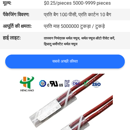
मूल्य:
$0.25/pieces 5000-9999 pieces
फैक्टरी
पैकेजिंग विवरण:
प्रति बैग 100 पीसी, प्रति कार्टन 10 बैग
यात्रा
आपूर्ति की क्षमता:
प्रति माह 5000000 टुकड़ा / टुकड़े
गुणवत्ता
हाई लाइट:
,
,
तापमान नियंत्रक थर्मल फ्यूज
थर्मल फ्यूज ऑटो रीसेट करें
नियंत्रण
द्विधातु थर्मोस्टैट थर्मल फ्यूज
सबसे अच्छी कीमत
हमसे
संपर्क
करें
समाचार
सभी