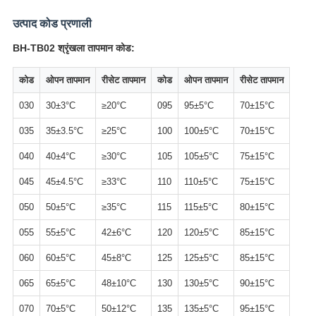
उत्पाद कोड प्रणाली
BH-TB02 श्रृंखला तापमान कोड:
कोड
ओपन तापमान
रीसेट तापमान
कोड
ओपन तापमान
रीसेट तापमान
030
30±3°C
≥20°C
095
95±5°C
70±15°C
035
35±3.5°C
≥25°C
100
100±5°C
70±15°C
040
40±4°C
≥30°C
105
105±5°C
75±15°C
045
45±4.5°C
≥33°C
110
110±5°C
75±15°C
050
50±5°C
≥35°C
115
115±5°C
80±15°C
055
55±5°C
42±6°C
120
120±5°C
85±15°C
060
60±5°C
45±8°C
125
125±5°C
85±15°C
065
65±5°C
48±10°C
130
130±5°C
90±15°C
070
70±5°C
50±12°C
135
135±5°C
95±15°C