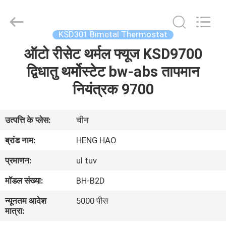
Heng
Hao
Electric
Co.,
Ltd.
KSD301 Bimetal Thermostat
All
Rights
ऑटो रीसेट थर्मल फ्यूज KSD9700
होम
Reserved.
द्विधातु थर्मोस्टेट bw-abs तापमान
उत्पाद
नियंत्रक 9700
वीआर
उत्पत्ति के प्लेस:
चीन
दिखाएँ
ब्रांड नाम:
HENG HAO
प्रमाणन:
ul tuv
हमारे
मॉडल संख्या:
BH-B2D
बारे
न्यूनतम आदेश
5000 पीस
में
मात्रा: