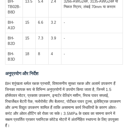
BH-
13.5
5.4
2.4
3266-AWG24#, 3135-AWG24# या
TB02B-
निकल स्ट्रिप, लंबाई 70mm या कस्टम
B8D
BH-
15
6.6
3.2
-
A1D
BH-
15
7.3
3.9
-
B2D
BH-
18
8
4
-
B3D
अनुप्रयोग और निर्देश
BH श्रृंखला थर्मल रक्षक प्रभावी, विश्वसनीय सुरक्षा रक्षक और अलार्म उपकरण हैं
जिनका व्यापक रूप से विभिन्न अनुप्रयोगों में उपयोग किया जाता है, जिनमें 1.5
हॉर्सपावर मोटर, प्रकाश उपकरण, इन्वर्टर वेल्डिंग मशीन, स्विच पावर सप्लाई,
रिचार्जेबल बैटरी पैक, फ्लोरोसेंट लैंप बैलास्ट, पोर्टेबल पावर टूल्स, इलेक्ट्रिक उपकरण
और अन्य विद्युत उपकरण शामिल हैं ताकि असामान्य कार्य स्थितियों के कारण ओवर-
करंट और ओवर-हीटिंग को रोका जा सके। 3.5MPa के दबाव का सामना करने में
सक्षम प्रवर्तित प्रकार प्लास्टिक कोटेड मोटरों में अंतर्निहित स्थापना के लिए उपयुक्त
हैं।