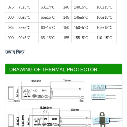
075
75±5°C
53±14°C
140
140±5°C
100±15°C
080
80±5°C
55±15°C
145
145±5°C
100±15°C
085
85±5°C
60±15°C
150
150±5°C
105±15°C
090
90±5°C
65±15°C
155
155±5°C
110±15°C
उत्पाद चित्र