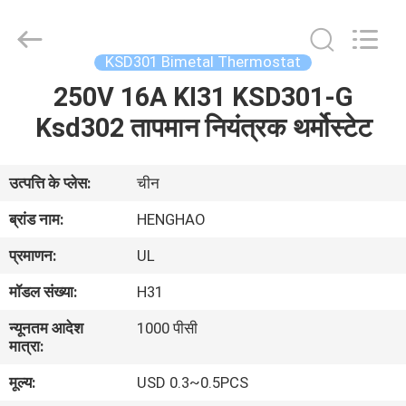
Heng
Hao
Electric
Co.,
Ltd.
KSD301 Bimetal Thermostat
All
Rights
250V 16A KI31 KSD301-G
होम
Reserved.
Ksd302 तापमान नियंत्रक थर्मोस्टेट
उत्पाद
उत्पत्ति के प्लेस:
चीन
वीआर
ब्रांड नाम:
HENGHAO
दिखाएँ
प्रमाणन:
UL
मॉडल संख्या:
H31
हमारे
न्यूनतम आदेश
1000 पीसी
बारे
मात्रा:
में
मूल्य:
USD 0.3~0.5PCS