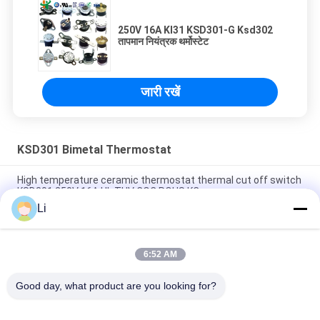
250V 16A KI31 KSD301-G Ksd302
तापमान नियंत्रक थर्मोस्टेट
जारी रखें
KSD301 Bimetal Thermostat
High temperature ceramic thermostat thermal cut off switch
KSD301 250V 16A UL TUV CQC ROHS KC
Li
Bimetal Disc Snap Action Thermostats, low temperature
limited control switch H31 250V 10 13C
6:52 AM
Snap Action Type KSD301 Bimetal Thermostat AC 125V 250V
Power Rated
Good day, what product are you looking for?
लोकप्रिय श्रेणियां
सभी