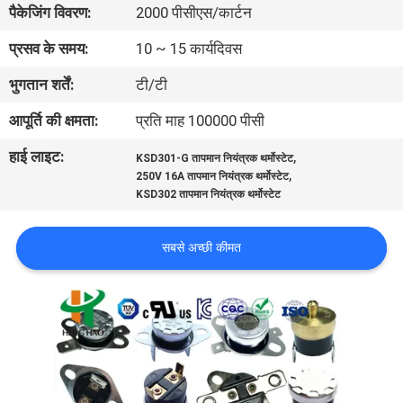
पैकेजिंग विवरण:
2000 पीसीएस/कार्टन
फैक्टरी
यात्रा
प्रसव के समय:
10 ~ 15 कार्यदिवस
भुगतान शर्तें:
टी/टी
गुणवत्ता
आपूर्ति की क्षमता:
प्रति माह 100000 पीसी
नियंत्रण
हाई लाइट:
,
KSD301-G तापमान नियंत्रक थर्मोस्टेट
,
250V 16A तापमान नियंत्रक थर्मोस्टेट
हमसे
KSD302 तापमान नियंत्रक थर्मोस्टेट
संपर्क
सबसे अच्छी कीमत
करें
समाचार
सभी